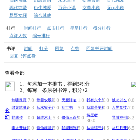
仙侠奇缘
幻想言情
未来言情
衍生言情
古代纯爱
现代纯爱
衍生纯爱
百合小说
女尊小说
无cp小说
悬疑女频
综合其他
排行
时间排行
点击排行
星星排行
得分排行
点评人数
编号排行
书评
时间
打分
回复
点赞
回复书评时间
回复书评点赞
查看全部
1、每添加一本推书，得到5积分
2、每写一条原创书评，积分+2
3、积分>50，对您看过的评分，没看不评
7.0
0.0
1.0
6.0
0.0
剑啸灵霄
带着农场混异界
天魔降临
我有六个外挂
烛龙以左
4、积分>10，添加推书，请填写推书理由
6.3
7.0
5.0
0.0
7.0
绿龙筑巢记
从水猴子开始成神
乱世书
我就是要横练
万界竞技,开局我
5、分享您在看的书，成就书单
玄
6、简单推书打分，方便找好书
铸星者
幻
0.0
5.3
0.0
8.2
野猪传
超维术士
修仙三百年突然发现是武侠
异域神州道
30.0
7、有空YYer请搬运推书版块小说
8、每个会员添加的小说数量999
0.0
5.0
5.0
4.5
6.5
李大开修仙记
修仙就是这么科学
我能回到神秘时代
从港综开始的神秘复苏
从红月开始
9、论坛积分低于10不能添加推书