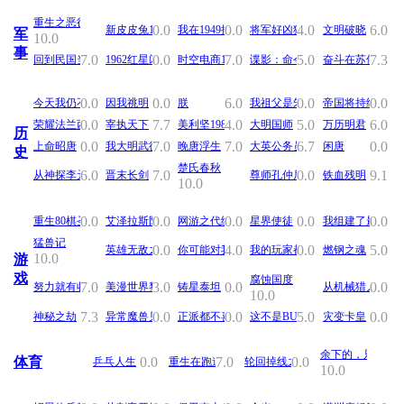
重生之恶徒
0.0
0.0
4.0
6.0
新皮皮兔1942
我在1949摆地摊
将军好凶猛
文明破晓
军
10.0
事
7.0
0.0
7.0
5.0
7.3
回到民国当小编
1962红星闪耀
时空电商1949
谍影：命令与征服
奋斗在苏俄
0.0
0.0
6.0
0.0
0.0
因我祧明
今天我仍不知道亲爹是朱元璋
朕
我祖父是朱元璋
帝国将持续的赢
0.0
7.7
4.0
5.0
6.0
荣耀法兰西
宰执天下
美利坚1982
大明国师
万历明君
历
0.0
7.0
7.0
6.7
0.0
上命昭唐
晚唐浮生
我大明武德充沛但选择文化胜利
大英公务员
闲唐
史
楚氏春秋
6.0
7.0
0.0
9.1
从神探李元芳开始
晋末长剑
尊师孔仲尼
铁血残明
10.0
0.0
0.0
0.0
0.0
0.0
重生80棋圣
艾泽拉斯阴影轨迹
网游之代练传说
星界使徒
我组建了最强剑
猛兽记
0.0
4.0
0.0
5.0
英雄无敌之争锋
我的玩家都是演技派
你可能对我的剑有什么误解
燃钢之魂
10.0
游
戏
腐蚀国度
7.0
3.0
0.0
0.0
努力就有收获实在太好了
美漫世界黎明轨迹
铸星泰坦
从机械猎人开始
10.0
7.3
0.0
0.0
5.0
0.0
神秘之劫
异常魔兽见闻录
正派都不喜欢我
灾变卡皇
这不是BUG，这是游戏特性
余下的，只有噪
体育
0.0
7.0
0.0
乒乓人生
重生在跑道上
轮回掉线之后只好去踢球了
10.0