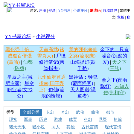
游客:
注册
|
登录
|
YY书屋
|
小说评分
|
邀请码
|
领取红包
|
繁體中
文
|
宽版
|
🌓
YY书屋论坛
»
小说评分
黑化强十倍，
天命高武(踏
我的强化修仙
余下的，只有
成魔百倍强
雪真人)
|
尸怪
之路(流浪鹰)
|
噪音(沉默的
(章渝)
|
仙都
修行笔记(亲
山海提灯(跃
爱)
|
天之下
(陈猿)
吻指尖)
千愁)
(三弦)
星辰之主(减
九州仙府首通
黑神话：钟鬼
拳之下(夜雨
肥专家)
|
星空
指南(国王陛
(蒙面怪客)
|
飘灯)
|
未知入
职业者(文抄
下)
|
俗仙(流
天人图谱(误
侵(荆柯守)
公)
浪的蛤蟆)
道者)
类型
全部分类
玄幻
奇幻
武侠
仙侠
都市
现实
军事
历史
游戏
体育
科幻
悬疑
短篇
诸天无限
轻小说
同人
其他
古代言情
现代言情