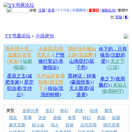
游客:
注册
|
登录
|
YY书屋
|
小说评分
|
邀请码
|
领取红包
|
繁體中
文
|
宽版
|
🌓
YY书屋论坛
»
小说评分
黑化强十倍，
天命高武(踏
我的强化修仙
余下的，只有
成魔百倍强
雪真人)
|
尸怪
之路(流浪鹰)
|
噪音(沉默的
(章渝)
|
仙都
修行笔记(亲
山海提灯(跃
爱)
|
天之下
(陈猿)
吻指尖)
千愁)
(三弦)
星辰之主(减
九州仙府首通
黑神话：钟鬼
拳之下(夜雨
肥专家)
|
星空
指南(国王陛
(蒙面怪客)
|
飘灯)
|
未知入
职业者(文抄
下)
|
俗仙(流
天人图谱(误
侵(荆柯守)
公)
浪的蛤蟆)
道者)
类型
全部分类
玄幻
奇幻
武侠
仙侠
都市
现实
军事
历史
游戏
体育
科幻
悬疑
短篇
诸天无限
轻小说
同人
其他
古代言情
现代言情