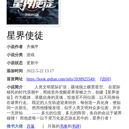
星界使徒
小说作者
: 齐佩甲
小说分类
: 游戏
小说状态
: 更新中
添加时间
: 2022-5-22 13:17
首发网址
:
https://book.qidian.com/info/1030925549/
[访问]
小说简介
: 人类文明星际扩张，疆域领土横贯星空。 在星际
移民的时代浪潮中，周靖意外觉醒星界穿梭之力，创建【星界使
徒】作为载体，承载自身的灵魂，投放至不同位面，以不同身份
在诸界行走。 既定的人生轨迹迎来转折，每创造一具化身，便如
同一次新生。 然而他慢慢发现，似乎人类文明对众多位面，并非
一无所知…… —— 多元的位面，多元的阵营，各自的命运于诸界
碰撞！ 而他是唯一以千变万化姿态游走其中的，星界行者！
推书大佬
:
月落
[
月落的
书单
和
书评
]