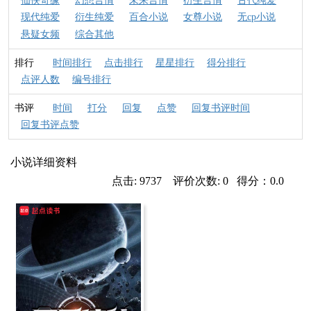
仙侠奇缘
幻想言情
未来言情
衍生言情
古代纯爱
现代纯爱
衍生纯爱
百合小说
女尊小说
无cp小说
悬疑女频
综合其他
排行
时间排行
点击排行
星星排行
得分排行
点评人数
编号排行
书评
时间
打分
回复
点赞
回复书评时间
回复书评点赞
小说详细资料
点击: 9737 评价次数: 0 得分：0.0