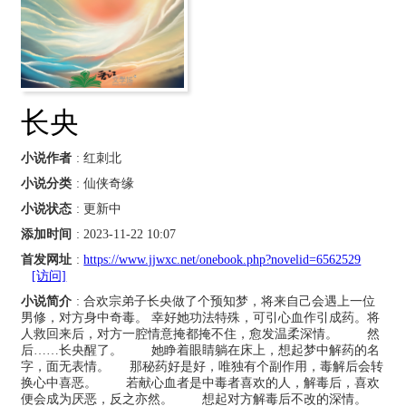
长央
小说作者
: 红刺北
小说分类
: 仙侠奇缘
小说状态
: 更新中
添加时间
: 2023-11-22 10:07
首发网址
:
https://www.jjwxc.net/onebook.php?novelid=6562529
[访问]
小说简介
: 合欢宗弟子长央做了个预知梦，将来自己会遇上一位
男修，对方身中奇毒。 幸好她功法特殊，可引心血作引成药。将
人救回来后，对方一腔情意掩都掩不住，愈发温柔深情。 然
后……长央醒了。 她睁着眼睛躺在床上，想起梦中解药的名
字，面无表情。 那秘药好是好，唯独有个副作用，毒解后会转
换心中喜恶。 若献心血者是中毒者喜欢的人，解毒后，喜欢
便会成为厌恶，反之亦然。 想起对方解毒后不改的深情。