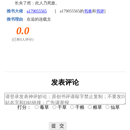
长央了然：此人乃死敌。
推书大佬
:
a179055565
[
a179055565的
书单
和
书评
]
推书理由
:
在追的连载文
0.0
(已有0人评分)
发表评论
打分：
毒草
干草
干粮
粮草
仙草