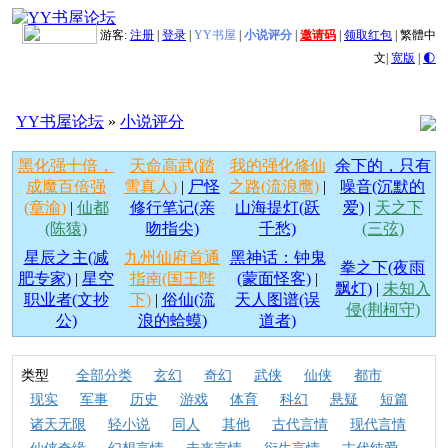
游客:
注册
|
登录
|
YY书屋
|
小说评分
|
邀请码
|
领取红包
|
繁體中
文
|
宽版
|
🌓
YY书屋论坛
»
小说评分
黑化强十倍，
天命高武(踏
我的强化修仙
余下的，只有
成魔百倍强
雪真人)
|
尸怪
之路(流浪鹰)
|
噪音(沉默的
(章渝)
|
仙都
修行笔记(亲
山海提灯(跃
爱)
|
天之下
(陈猿)
吻指尖)
千愁)
(三弦)
星辰之主(减
九州仙府首通
黑神话：钟鬼
拳之下(夜雨
肥专家)
|
星空
指南(国王陛
(蒙面怪客)
|
飘灯)
|
未知入
职业者(文抄
下)
|
俗仙(流
天人图谱(误
侵(荆柯守)
公)
浪的蛤蟆)
道者)
类型
全部分类
玄幻
奇幻
武侠
仙侠
都市
现实
军事
历史
游戏
体育
科幻
悬疑
短篇
诸天无限
轻小说
同人
其他
古代言情
现代言情