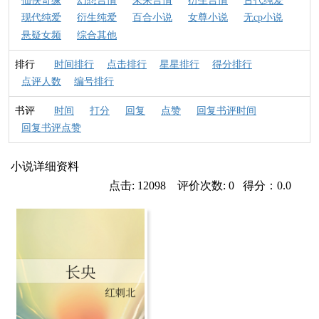
仙侠奇缘
幻想言情
未来言情
衍生言情
古代纯爱
现代纯爱
衍生纯爱
百合小说
女尊小说
无cp小说
悬疑女频
综合其他
排行
时间排行
点击排行
星星排行
得分排行
点评人数
编号排行
书评
时间
打分
回复
点赞
回复书评时间
回复书评点赞
小说详细资料
点击: 12098 评价次数: 0 得分：0.0