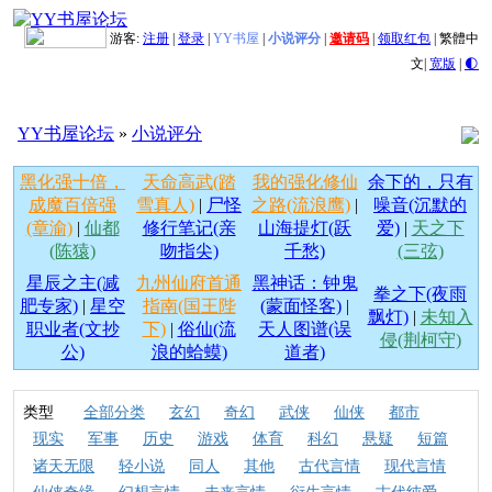
游客:
注册
|
登录
|
YY书屋
|
小说评分
|
邀请码
|
领取红包
|
繁體中
文
|
宽版
|
🌓
YY书屋论坛
»
小说评分
黑化强十倍，
天命高武(踏
我的强化修仙
余下的，只有
成魔百倍强
雪真人)
|
尸怪
之路(流浪鹰)
|
噪音(沉默的
(章渝)
|
仙都
修行笔记(亲
山海提灯(跃
爱)
|
天之下
(陈猿)
吻指尖)
千愁)
(三弦)
星辰之主(减
九州仙府首通
黑神话：钟鬼
拳之下(夜雨
肥专家)
|
星空
指南(国王陛
(蒙面怪客)
|
飘灯)
|
未知入
职业者(文抄
下)
|
俗仙(流
天人图谱(误
侵(荆柯守)
公)
浪的蛤蟆)
道者)
类型
全部分类
玄幻
奇幻
武侠
仙侠
都市
现实
军事
历史
游戏
体育
科幻
悬疑
短篇
诸天无限
轻小说
同人
其他
古代言情
现代言情