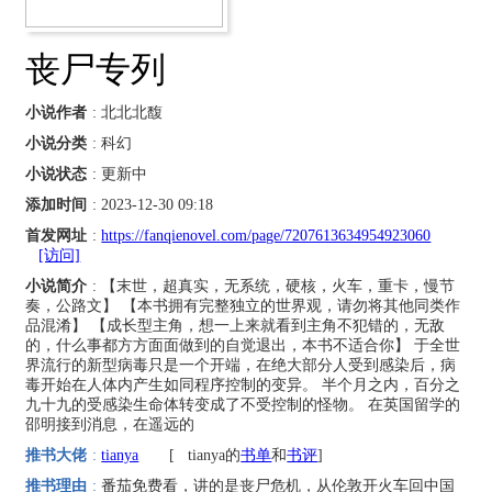
丧尸专列
小说作者
: 北北北馥
小说分类
: 科幻
小说状态
: 更新中
添加时间
: 2023-12-30 09:18
首发网址
:
https://fanqienovel.com/page/7207613634954923060
[访问]
小说简介
: 【末世，超真实，无系统，硬核，火车，重卡，慢节
奏，公路文】 【本书拥有完整独立的世界观，请勿将其他同类作
品混淆】 【成长型主角，想一上来就看到主角不犯错的，无敌
的，什么事都方方面面做到的自觉退出，本书不适合你】 于全世
界流行的新型病毒只是一个开端，在绝大部分人受到感染后，病
毒开始在人体内产生如同程序控制的变异。 半个月之内，百分之
九十九的受感染生命体转变成了不受控制的怪物。 在英国留学的
邵明接到消息，在遥远的
推书大佬
:
tianya
[
tianya的
书单
和
书评
]
推书理由
:
番茄免费看，讲的是丧尸危机，从伦敦开火车回中国