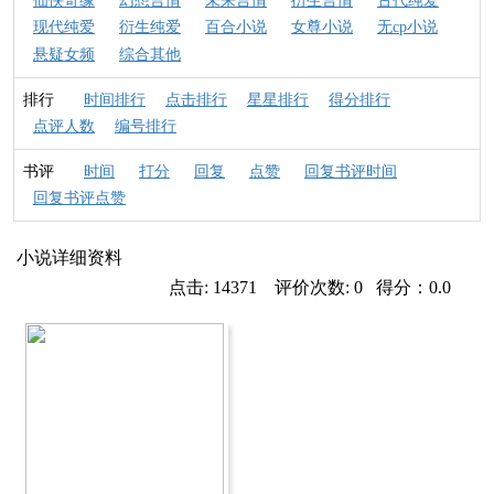
仙侠奇缘
幻想言情
未来言情
衍生言情
古代纯爱
现代纯爱
衍生纯爱
百合小说
女尊小说
无cp小说
悬疑女频
综合其他
排行
时间排行
点击排行
星星排行
得分排行
点评人数
编号排行
书评
时间
打分
回复
点赞
回复书评时间
回复书评点赞
小说详细资料
点击: 14371 评价次数: 0 得分：0.0