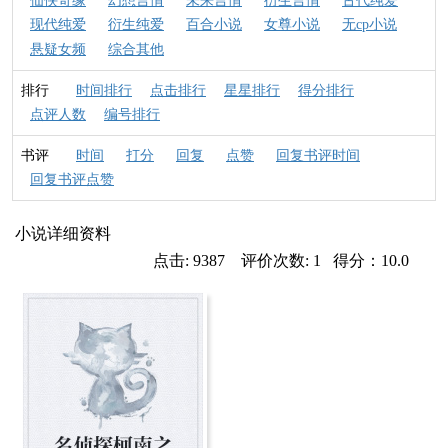
仙侠奇缘
幻想言情
未来言情
衍生言情
古代纯爱
现代纯爱
衍生纯爱
百合小说
女尊小说
无cp小说
悬疑女频
综合其他
排行
时间排行
点击排行
星星排行
得分排行
点评人数
编号排行
书评
时间
打分
回复
点赞
回复书评时间
回复书评点赞
小说详细资料
点击: 9387 评价次数: 1 得分：10.0