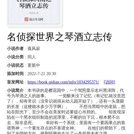
名侦探世界之琴酒立志传
小说作者
: 孤风寂
小说分类
: 同人
小说状态
: 更新中
添加时间
: 2022-7-21 20:30
首发网址
:
https://book.qidian.com/info/1034295371/
[访问]
小说简介
: 本书讲的是樱花国中，一个驾照显示名叫黑泽阵，代
号为琴酒之人的故事。 一觉醒来没了记忆（有记忆就没意思
了），却有常识（没常识就得从幼儿园开始了），还有一头显眼
的长发（这梗能水多少万字啊）。 不想当黑暗中的老鼠，想
站在阳光下，至少不会在美发时还要提心吊胆的。 却发现深
陷在一个黑衣组织制造的泥潭里，不断的往下沉，根本爬不出
去，除非是死。 幸好有一个系统，里面有一个要因果点的靠
谱男神，一个要生存点的不靠谱女神。 在他们的帮助下，找
到了光明的方向，披荆斩棘的走出了一条前所未有之路。