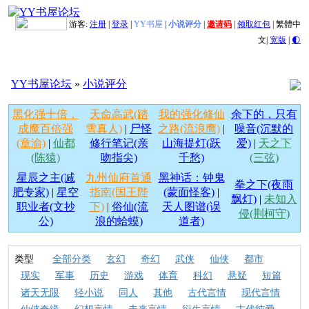
游客:
注册
|
登录
|
YY书屋
|
小说评分
|
邀请码
|
领取红包
|
繁體中
文
|
宽版
|
🌓
YY书屋论坛
»
小说评分
黑化强十倍，
天命高武(踏
我的强化修仙
余下的，只有
成魔百倍强
雪真人)
|
尸怪
之路(流浪鹰)
|
噪音(沉默的
(章渝)
|
仙都
修行笔记(亲
山海提灯(跃
爱)
|
天之下
(陈猿)
吻指尖)
千愁)
(三弦)
星辰之主(减
九州仙府首通
黑神话：钟鬼
拳之下(夜雨
肥专家)
|
星空
指南(国王陛
(蒙面怪客)
|
飘灯)
|
未知入
职业者(文抄
下)
|
俗仙(流
天人图谱(误
侵(荆柯守)
公)
浪的蛤蟆)
道者)
类型
全部分类
玄幻
奇幻
武侠
仙侠
都市
现实
军事
历史
游戏
体育
科幻
悬疑
短篇
诸天无限
轻小说
同人
其他
古代言情
现代言情