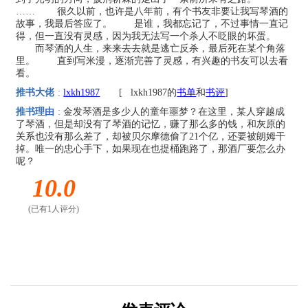
…… 很久以前，也许是八年前，有个书友非要让我写琴酒的
故事，我最后答应了。 是谁，我都忘记了，不过事情一直记
得，但一直没有灵感，因为我无法写一个杀人不眨眼的坏蛋。
而琴酒的人生，来来去去就是逃亡反杀，最后死在某个角落
里。 直到写米漫，逐渐完善了灵感，有兴趣的书友可以去看
看。
推书大佬
:
lxkh1987
[
lxkh1987的
书单
和
书评
]
推书理由
:
金发琴酒是多少人的童年噩梦？在这里，某人穿越成
了琴酒，但是却没有了琴酒的记忆，赚了那么多的钱，和灰原的
关系也没有那么差了，却被贝尔摩德偷了21个亿，还要被朗姆干
掉。唯一的忠心手下，如果现在也提桶跑路了，那酒厂要怎么办
呢？
10.0
(已有1人评分)