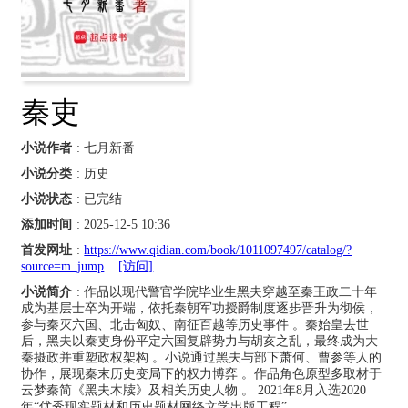
秦吏
小说作者
: 七月新番
小说分类
: 历史
小说状态
: 已完结
添加时间
: 2025-12-5 10:36
首发网址
:
https://www.qidian.com/book/1011097497/catalog/?
source=m_jump
[访问]
小说简介
: 作品以现代警官学院毕业生黑夫穿越至秦王政二十年
成为基层士卒为开端，依托秦朝军功授爵制度逐步晋升为彻侯，
参与秦灭六国、北击匈奴、南征百越等历史事件 。秦始皇去世
后，黑夫以秦吏身份平定六国复辟势力与胡亥之乱，最终成为大
秦摄政并重塑政权架构 。小说通过黑夫与部下萧何、曹参等人的
协作，展现秦末历史变局下的权力博弈 。作品角色原型多取材于
云梦秦简《黑夫木牍》及相关历史人物 。 2021年8月入选2020
年“优秀现实题材和历史题材网络文学出版工程”