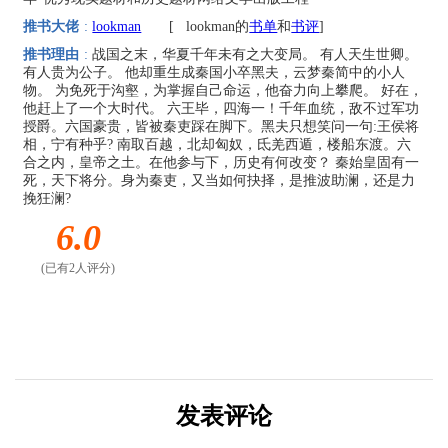
推书大佬
:
lookman
[
lookman的
书单
和
书评
]
推书理由
:
战国之末，华夏千年未有之大变局。 有人天生世卿。
有人贵为公子。 他却重生成秦国小卒黑夫，云梦秦简中的小人
物。 为免死于沟壑，为掌握自己命运，他奋力向上攀爬。 好在，
他赶上了一个大时代。 六王毕，四海一！千年血统，敌不过军功
授爵。六国豪贵，皆被秦吏踩在脚下。黑夫只想笑问一句:王侯将
相，宁有种乎? 南取百越，北却匈奴，氐羌西遁，楼船东渡。六
合之内，皇帝之土。在他参与下，历史有何改变？ 秦始皇固有一
死，天下将分。身为秦吏，又当如何抉择，是推波助澜，还是力
挽狂澜?
6.0
(已有2人评分)
发表评论