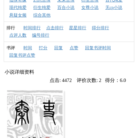
仙侠奇缘
幻想言情
未来言情
衍生言情
古代纯爱
现代纯爱
衍生纯爱
百合小说
女尊小说
无cp小说
悬疑女频
综合其他
排行
时间排行
点击排行
星星排行
得分排行
点评人数
编号排行
书评
时间
打分
回复
点赞
回复书评时间
回复书评点赞
小说详细资料
点击: 4472 评价次数: 2 得分：6.0