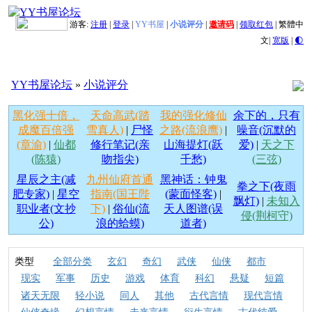
游客:
注册
|
登录
|
YY书屋
|
小说评分
|
邀请码
|
领取红包
|
繁體中
文
|
宽版
|
🌓
YY书屋论坛
»
小说评分
黑化强十倍，
天命高武(踏
我的强化修仙
余下的，只有
成魔百倍强
雪真人)
|
尸怪
之路(流浪鹰)
|
噪音(沉默的
(章渝)
|
仙都
修行笔记(亲
山海提灯(跃
爱)
|
天之下
(陈猿)
吻指尖)
千愁)
(三弦)
星辰之主(减
九州仙府首通
黑神话：钟鬼
拳之下(夜雨
肥专家)
|
星空
指南(国王陛
(蒙面怪客)
|
飘灯)
|
未知入
职业者(文抄
下)
|
俗仙(流
天人图谱(误
侵(荆柯守)
公)
浪的蛤蟆)
道者)
类型
全部分类
玄幻
奇幻
武侠
仙侠
都市
现实
军事
历史
游戏
体育
科幻
悬疑
短篇
诸天无限
轻小说
同人
其他
古代言情
现代言情