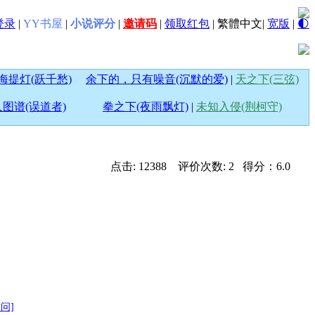
登录
|
YY书屋
|
小说评分
|
邀请码
|
领取红包
|
繁體中文
|
宽版
|
🌓
海提灯(跃千愁)
余下的，只有噪音(沉默的爱)
|
天之下(三弦)
图谱(误道者)
拳之下(夜雨飘灯)
|
未知入侵(荆柯守)
点击: 12388 评价次数: 2 得分：6.0
访问]