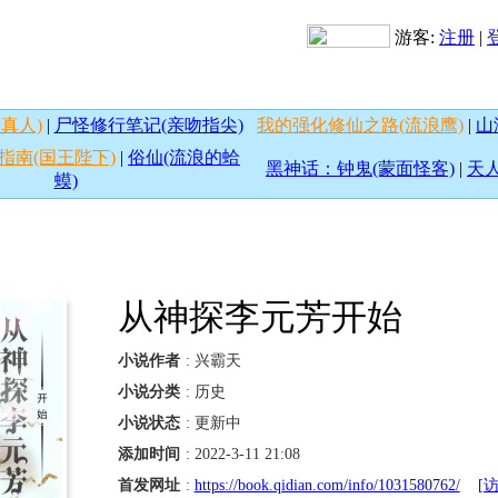
游客:
注册
|
真人)
|
尸怪修行笔记(亲吻指尖)
我的强化修仙之路(流浪鹰)
|
山
指南(国王陛下)
|
俗仙(流浪的蛤
黑神话：钟鬼(蒙面怪客)
|
天人
蟆)
从神探李元芳开始
小说作者
: 兴霸天
小说分类
: 历史
小说状态
: 更新中
添加时间
: 2022-3-11 21:08
首发网址
:
https://book.qidian.com/info/1031580762/
[