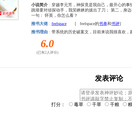
小说简介
: 穿越李元芳，神探竟是我自己，最开心的事
跳墙要对侦探动手，我笑眯眯的拔出了刀； 第二，身
一句： 怀英，你怎么看？
推书大佬
:
feelspace
[
feelspace的
书单
和
书评
]
推书理由
:
带系统的历史破案文，目前来说我很喜欢，
6.0
(已有2人评分)
发表评论
打分：
毒草
干草
干粮
粮