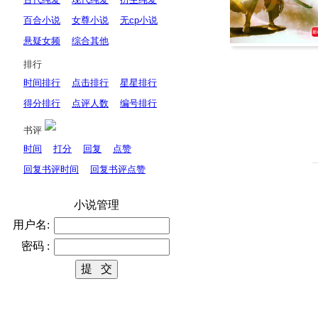
百合小说
女尊小说
无cp小说
悬疑女频
综合其他
排行
时间排行
点击排行
星星排行
得分排行
点评人数
编号排行
书评
时间
打分
回复
点赞
回复书评时间
回复书评点赞
小说管理
用户名:
密码 :