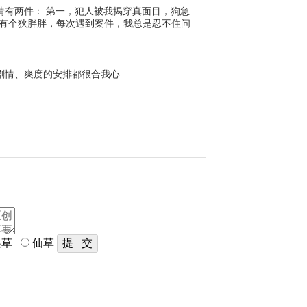
情有两件： 第一，犯人被我揭穿真面目，狗急
边有个狄胖胖，每次遇到案件，我总是忍不住问
剧情、爽度的安排都很合我心
草
仙草