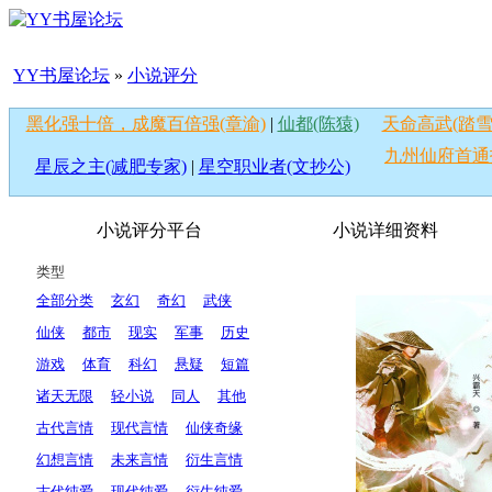
YY书屋论坛
»
小说评分
黑化强十倍，成魔百倍强(章渝)
|
仙都(陈猿)
天命高武(踏雪
九州仙府首通
星辰之主(减肥专家)
|
星空职业者(文抄公)
小说评分平台
小说详细资料
类型
全部分类
玄幻
奇幻
武侠
仙侠
都市
现实
军事
历史
游戏
体育
科幻
悬疑
短篇
诸天无限
轻小说
同人
其他
古代言情
现代言情
仙侠奇缘
幻想言情
未来言情
衍生言情
古代纯爱
现代纯爱
衍生纯爱