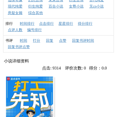
仙侠奇缘
幻想言情
未来言情
衍生言情
古代纯爱
现代纯爱
衍生纯爱
百合小说
女尊小说
无cp小说
悬疑女频
综合其他
排行
时间排行
点击排行
星星排行
得分排行
点评人数
编号排行
书评
时间
打分
回复
点赞
回复书评时间
回复书评点赞
小说详细资料
点击: 9314 评价次数: 0 得分：0.0