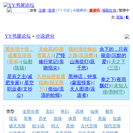
游客:
注册
|
登录
|
YY书屋
|
小说评分
|
邀请码
|
领取红包
|
繁體中
文
|
宽版
|
🌓
YY书屋论坛
»
小说评分
黑化强十倍，
天命高武(踏
我的强化修仙
余下的，只有
成魔百倍强
雪真人)
|
尸怪
之路(流浪鹰)
|
噪音(沉默的
(章渝)
|
仙都
修行笔记(亲
山海提灯(跃
爱)
|
天之下
(陈猿)
吻指尖)
千愁)
(三弦)
星辰之主(减
九州仙府首通
黑神话：钟鬼
拳之下(夜雨
肥专家)
|
星空
指南(国王陛
(蒙面怪客)
|
飘灯)
|
未知入
职业者(文抄
下)
|
俗仙(流
天人图谱(误
侵(荆柯守)
公)
浪的蛤蟆)
道者)
类型
全部分类
玄幻
奇幻
武侠
仙侠
都市
现实
军事
历史
游戏
体育
科幻
悬疑
短篇
诸天无限
轻小说
同人
其他
古代言情
现代言情