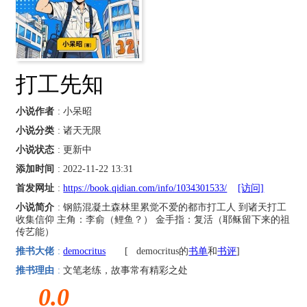
打工先知
小说作者
: 小呆昭
小说分类
: 诸天无限
小说状态
: 更新中
添加时间
: 2022-11-22 13:31
首发网址
:
https://book.qidian.com/info/1034301533/
[访问]
小说简介
: 钢筋混凝土森林里累觉不爱的都市打工人 到诸天打工
收集信仰 主角：李俞（鲤鱼？） 金手指：复活（耶稣留下来的祖
传艺能）
推书大佬
:
democritus
[
democritus的
书单
和
书评
]
推书理由
:
文笔老练，故事常有精彩之处
0.0