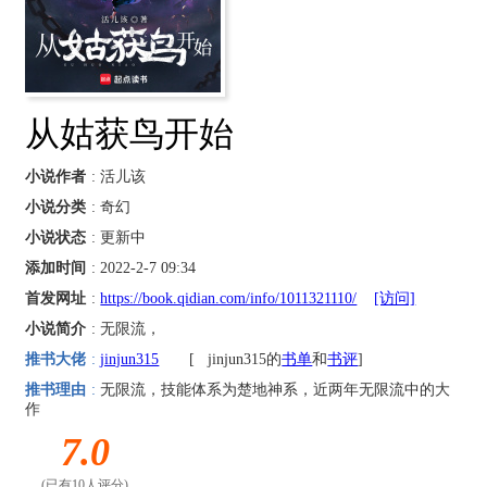
从姑获鸟开始
小说作者
: 活儿该
小说分类
: 奇幻
小说状态
: 更新中
添加时间
: 2022-2-7 09:34
首发网址
:
https://book.qidian.com/info/1011321110/
[访问]
小说简介
: 无限流，
推书大佬
:
jinjun315
[
jinjun315的
书单
和
书评
]
推书理由
:
无限流，技能体系为楚地神系，近两年无限流中的大
作
7.0
(已有10人评分)