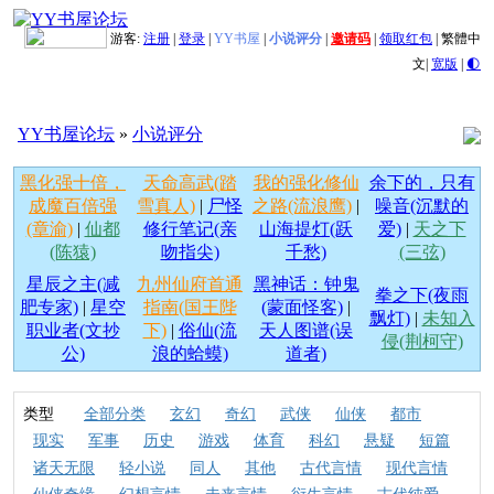
游客:
注册
|
登录
|
YY书屋
|
小说评分
|
邀请码
|
领取红包
|
繁體中
文
|
宽版
|
🌓
YY书屋论坛
»
小说评分
黑化强十倍，
天命高武(踏
我的强化修仙
余下的，只有
成魔百倍强
雪真人)
|
尸怪
之路(流浪鹰)
|
噪音(沉默的
(章渝)
|
仙都
修行笔记(亲
山海提灯(跃
爱)
|
天之下
(陈猿)
吻指尖)
千愁)
(三弦)
星辰之主(减
九州仙府首通
黑神话：钟鬼
拳之下(夜雨
肥专家)
|
星空
指南(国王陛
(蒙面怪客)
|
飘灯)
|
未知入
职业者(文抄
下)
|
俗仙(流
天人图谱(误
侵(荆柯守)
公)
浪的蛤蟆)
道者)
类型
全部分类
玄幻
奇幻
武侠
仙侠
都市
现实
军事
历史
游戏
体育
科幻
悬疑
短篇
诸天无限
轻小说
同人
其他
古代言情
现代言情