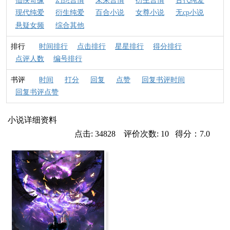
仙侠奇缘
幻想言情
未来言情
衍生言情
古代纯爱
现代纯爱
衍生纯爱
百合小说
女尊小说
无cp小说
悬疑女频
综合其他
排行
时间排行
点击排行
星星排行
得分排行
点评人数
编号排行
书评
时间
打分
回复
点赞
回复书评时间
回复书评点赞
小说详细资料
点击: 34828 评价次数: 10 得分：7.0