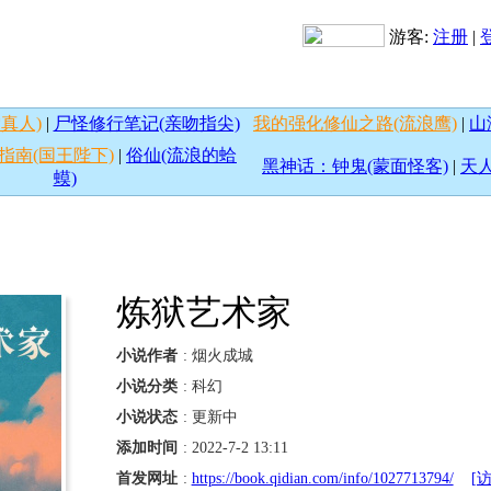
游客:
注册
|
真人)
|
尸怪修行笔记(亲吻指尖)
我的强化修仙之路(流浪鹰)
|
山
指南(国王陛下)
|
俗仙(流浪的蛤
黑神话：钟鬼(蒙面怪客)
|
天人
蟆)
炼狱艺术家
小说作者
: 烟火成城
小说分类
: 科幻
小说状态
: 更新中
添加时间
: 2022-7-2 13:11
首发网址
:
https://book.qidian.com/info/1027713794/
[