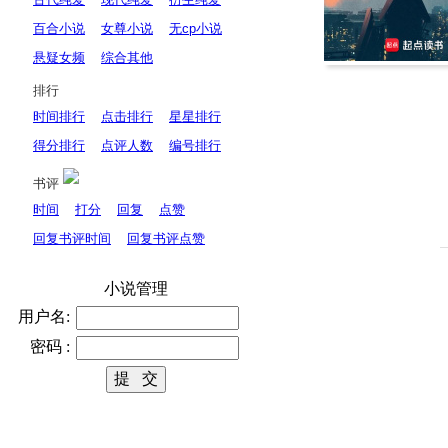
百合小说
女尊小说
无cp小说
悬疑女频
综合其他
排行
时间排行
点击排行
星星排行
得分排行
点评人数
编号排行
书评
时间
打分
回复
点赞
回复书评时间
回复书评点赞
小说管理
用户名:
密码 :