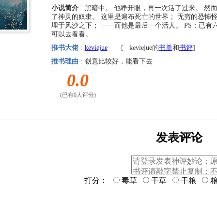
小说简介
: 黑暗中。 他睁开眼，再一次活了过来。 
了神灵的奴隶。 这里是遍布死亡的世界； 无穷的恐怖
埋于风沙之下； ——而他是最后一个活人。 PS：已
可以去看看。
推书大佬
:
keviejue
[
keviejue的
书单
和
书评
]
推书理由
:
创意比较好，能看下去
0.0
(已有0人评分)
发表评论
打分：
毒草
干草
干粮
粮