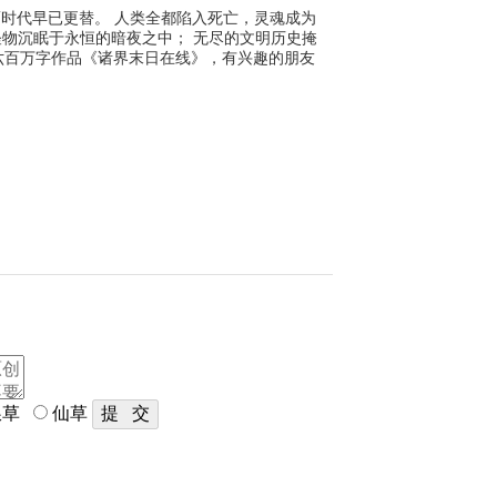
然而时代早已更替。 人类全都陷入死亡，灵魂成为
怪物沉眠于永恒的暗夜之中； 无尽的文明历史掩
有六百万字作品《诸界末日在线》，有兴趣的朋友
草
仙草