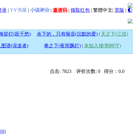
登录
|
YY书屋
|
小说评分
|
邀请码
|
领取红包
|
繁體中文
|
宽版
|
🌓
海提灯(跃千愁)
余下的，只有噪音(沉默的爱)
|
天之下(三弦)
图谱(误道者)
拳之下(夜雨飘灯)
|
未知入侵(荆柯守)
点击: 7823 评价次数: 0 得分：0.0
访问]