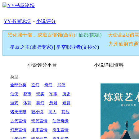
YY书屋论坛
»
小说评分
黑化强十倍，成魔百倍强(章渝)
|
仙都(陈猿)
天命高武(踏雪
九州仙府首通
星辰之主(减肥专家)
|
星空职业者(文抄公)
小说评分平台
小说详细资料
类型
全部分类
玄幻
奇幻
武侠
仙侠
都市
现实
军事
历史
游戏
体育
科幻
悬疑
短篇
诸天无限
轻小说
同人
其他
古代言情
现代言情
仙侠奇缘
幻想言情
未来言情
衍生言情
古代纯爱
现代纯爱
衍生纯爱