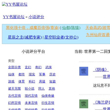
YY书屋论坛
»
小说评分
黑化强十倍，成魔百倍强(章渝)
|
仙都(陈猿)
天命高武(踏雪
九州仙府首通
星辰之主(减肥专家)
|
星空职业者(文抄公)
小说评分平台
当前:
世界第一二
回
类型
全部分类
玄幻
奇幻
武侠
《阴魂》
世
仙侠
都市
现实
军事
历史
——
世
游戏
体育
科幻
悬疑
短篇
这玩意不
诸天无限
轻小说
同人
其他
古代言情
现代言情
仙侠奇缘
《海兰萨
世
幻想言情
未来言情
衍生言情
——
世
古代纯爱
现代纯爱
衍生纯爱