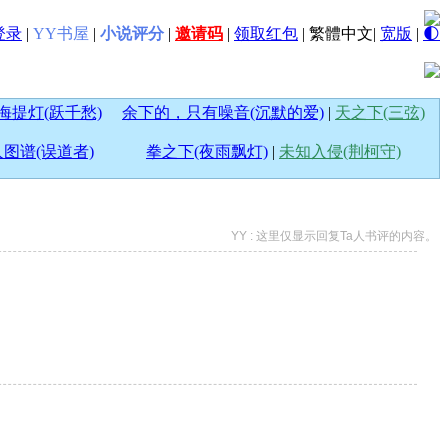
登录
|
YY书屋
|
小说评分
|
邀请码
|
领取红包
|
繁體中文
|
宽版
|
🌓
海提灯(跃千愁)
余下的，只有噪音(沉默的爱)
|
天之下(三弦)
图谱(误道者)
拳之下(夜雨飘灯)
|
未知入侵(荆柯守)
YY : 这里仅显示回复Ta人书评的内容。