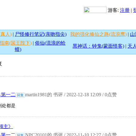
游客:
注册
|
真人)
|
尸怪修行笔记(亲吻指尖)
我的强化修仙之路(流浪鹰)
|
山
指南(国王陛下)
|
俗仙(流浪的蛤
黑神话：钟鬼(蒙面怪客)
|
天人
蟆)
复
界第一二
martin1981的 书评 / 2022-12-18 12:09 / 0点赞
回复
到处都是
领主》
界第一二
NPC20101的 书评 / 2022-11-10 12:27 / 0点赞
回复