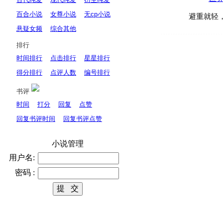
百合小说
女尊小说
无cp小说
避重就轻
悬疑女频
综合其他
排行
时间排行
点击排行
星星排行
得分排行
点评人数
编号排行
书评
时间
打分
回复
点赞
回复书评时间
回复书评点赞
小说管理
用户名:
密码 :