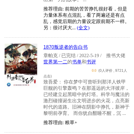
推荐理由: 前期的苦苦挣扎很好看，但是
力量体系有点混乱，看了两遍还是有点
乱，感觉后期的力量设定跟前期不一样。
另：很讨厌大...
(全文)
1870叛逆者的告白书
章帕克 / 已完结 / 2022-5-19 /
推书大佬
世界第一二
的
书单
和
书评
0.0
(0人评价 , 9721人
点击)
致吾爱： 你在梦中可曾听到那洋人铁甲
巨舰的引擎轰鸣？在那遥远的大洋彼岸，
已经建立起黑暗中的灯塔。科学与魔法的
激烈碰撞诞生出文明进步的火花，点亮新
时代的道路。旧神在阴影中挣扎，新神于
黎明前孕育。 而你犹自酣睡不醒，沉 ...
推荐理由: 粮草+