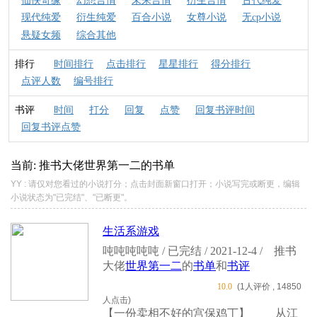
仙侠奇缘
幻想言情
未来言情
衍生言情
古代纯爱
现代纯爱
衍生纯爱
百合小说
女尊小说
无cp小说
悬疑女频
综合其他
排行
时间排行
点击排行
星星排行
得分排行
点评人数
编号排行
书评
时间
打分
回复
点赞
回复书评时间
回复书评点赞
当前: 推书大佬
世界第一二
的书单
YY : 请仅对您看过的小说打分；点击封面新窗口打开；小说写完或断更，编辑
小说状态为"已完结"、"已断更"。
生活系游戏
吨吨吨吨吨 / 已完结 / 2021-12-4 /
推书
大佬
世界第一二
的
书单
和
书评
10.0
(1人评价 , 14850
人点击)
【一份卖相不好的宫保鸡丁】 从江