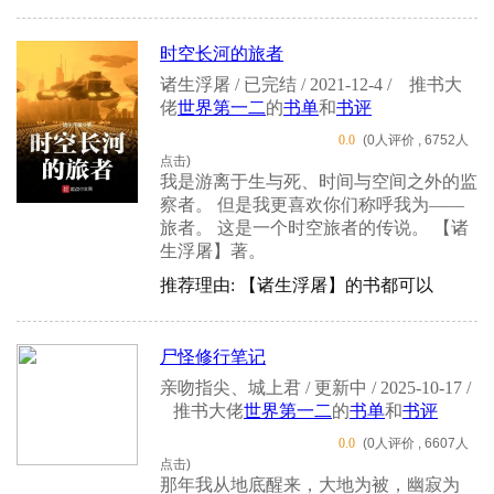
时空长河的旅者
诸生浮屠 / 已完结 / 2021-12-4 /
推书大
佬
世界第一二
的
书单
和
书评
0.0
(0人评价 , 6752人
点击)
我是游离于生与死、时间与空间之外的监
察者。 但是我更喜欢你们称呼我为——
旅者。 这是一个时空旅者的传说。 【诸
生浮屠】著。
推荐理由: 【诸生浮屠】的书都可以
尸怪修行笔记
亲吻指尖、城上君 / 更新中 / 2025-10-17 /
推书大佬
世界第一二
的
书单
和
书评
0.0
(0人评价 , 6607人
点击)
那年我从地底醒来，大地为被，幽寂为