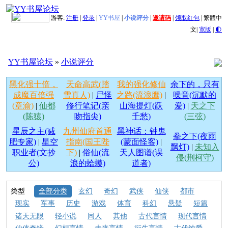
游客:
注册
|
登录
|
YY书屋
|
小说评分
|
邀请码
|
领取红包
|
繁體中
文
|
宽版
|
🌓
YY书屋论坛
»
小说评分
黑化强十倍，
天命高武(踏
我的强化修仙
余下的，只有
成魔百倍强
雪真人)
|
尸怪
之路(流浪鹰)
|
噪音(沉默的
(章渝)
|
仙都
修行笔记(亲
山海提灯(跃
爱)
|
天之下
(陈猿)
吻指尖)
千愁)
(三弦)
星辰之主(减
九州仙府首通
黑神话：钟鬼
拳之下(夜雨
肥专家)
|
星空
指南(国王陛
(蒙面怪客)
|
飘灯)
|
未知入
职业者(文抄
下)
|
俗仙(流
天人图谱(误
侵(荆柯守)
公)
浪的蛤蟆)
道者)
类型
全部分类
玄幻
奇幻
武侠
仙侠
都市
现实
军事
历史
游戏
体育
科幻
悬疑
短篇
诸天无限
轻小说
同人
其他
古代言情
现代言情