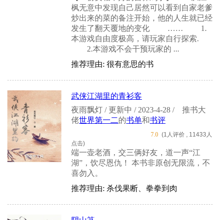
枫无意中发现自己居然可以看到自家老爹
炒出来的菜的备注开始，他的人生就已经
发生了翻天覆地的变化 …… 1.
本游戏自由度极高，请玩家自行探索.
2.本游戏不会干预玩家的 ...
推荐理由: 很有意思的书
武侠江湖里的青衫客
夜雨飘灯 / 更新中 / 2023-4-28 /
推书大
佬
世界第一二
的
书单
和
书评
7.0
(1人评价 , 11433人
点击)
端一壶老酒，交三俩好友，道一声“江
湖”，饮尽恩仇！ 本书非原创无限流，不
喜勿入。
推荐理由: 杀伐果断、拳拳到肉