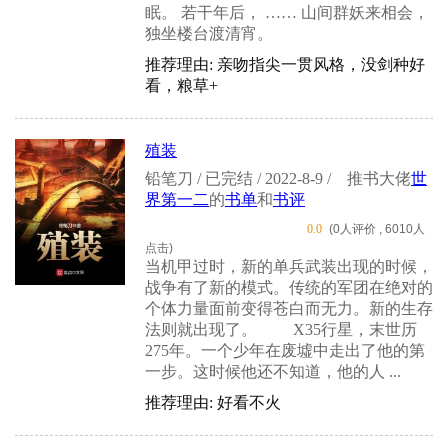
眠。 若干年后， …… 山间群妖来相会，
独坐楼台渡清宵。
推荐理由: 亲吻指尖一贯风格，没剑种好
看，粮草+
殖装
铅笔刀 / 已完结 / 2022-8-9 /
推书大佬
世
界第一二
的
书单
和
书评
0.0
(0人评价 , 6010人
点击)
当机甲过时，新的单兵武装出现的时候，
战争有了新的模式。传统的军团在绝对的
个体力量面前变得苍白而无力。新的生存
法则就出现了。 X35行星，末世历
275年。一个少年在废墟中走出了他的第
一步。这时候他还不知道，他的人 ...
推荐理由: 好看不火