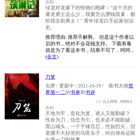
点击)
绿龙对龙巢下的怪物们咆哮：“这个月的
屠龙勇士这么少，我要怎么攒钱筑巢，都
给我去刷勇士！” 青年绿龙白手起家创业
史。
推荐理由: 推荐不解释。 但是这个作者以
后的书，绝对不会花钱支持。 下载有毒
就是为了看这本书，结果不写了，呵呵...
(全文)
刀笼
虫梦 / 更新中 / 2021-10-19 /
推书大佬
世
界第一二
的
书单
和
书评
1.0
(1人评价 , 9999人
点击)
天地为牢，造化为笼，谁人又能勘破？
性命为刀，信念为引，也未必不能勘破。
黑山城头，一个千锤百忍，性如烈火，但
老腰不大好使的马匪头子，向自身命运斩
出第一刀的故事。 ...