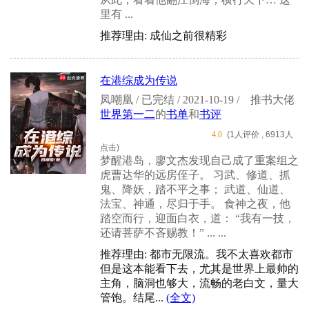
里有 ...
推荐理由: 成仙之前很精彩
在港综成为传说
凤嘲凰 / 已完结 / 2021-10-19 /
推书大佬
世界第一二
的
书单
和
书评
4.0
(1人评价 , 6913人
点击)
梦醒港岛，廖文杰发现自己成了重案组之
虎曹达华的远房侄子。 习武、修道、抓
鬼、降妖，踏不平之事； 武道、仙道、
法宝、神通，尽归于手。 食神之夜，他
踏空而行，迎面白衣，道： “我有一技，
还请菩萨不吝赐教！” ... ...
推荐理由: 都市无限流。我不太喜欢都市
但是这本能看下去，尤其是世界上最帅的
主角，脑洞也够大，流畅的老白文，量大
管饱。结尾...
(全文)