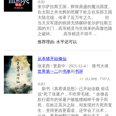
点击)
奎尔萨拉斯王国，辉煌鼎盛的魔法国度。
在太阳之井光辉的照耀下屹立在东部王国
大陆北端，传承了近万年之久。 但
当天灾军团的铁蹄无情碾碎奎尔萨拉斯王
国的大门，高等精灵与生俱来的高傲也随
之破碎。 高等精灵不得不 ...
推荐理由: 水平还可以
从杀猪开始修仙
张老西 / 更新中 / 2021-12-4 /
推书大佬
世界第一二
的
书单
和
书评
4.0
(3人评价 , 7707人
点击)
新书《真君请息怒》已开始连载 俗话
说“死了张屠户，不吃带毛猪。” 余塘县
欺行霸市的张屠户被狐狸精榨干身子而
死，百姓正高兴之际，却发现对方死而复
生，变得更凶更霸道，还学会了法术，
从此，看着他翻江倒海，横行天下… 这