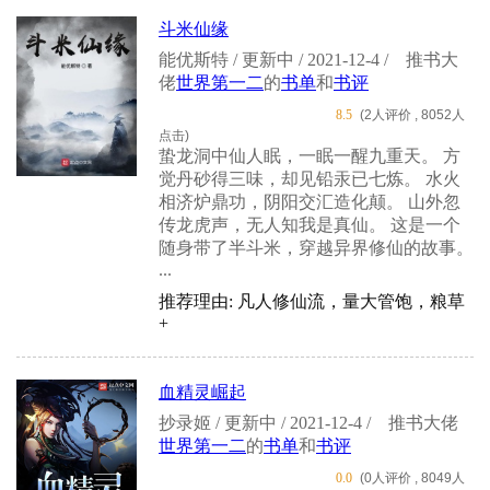
斗米仙缘
能优斯特 / 更新中 / 2021-12-4 /
推书大
佬
世界第一二
的
书单
和
书评
8.5
(2人评价 , 8052人
点击)
蛰龙洞中仙人眠，一眠一醒九重天。 方
觉丹砂得三味，却见铅汞已七炼。 水火
相济炉鼎功，阴阳交汇造化颠。 山外忽
传龙虎声，无人知我是真仙。 这是一个
随身带了半斗米，穿越异界修仙的故事。
...
推荐理由: 凡人修仙流，量大管饱，粮草
+
血精灵崛起
抄录姬 / 更新中 / 2021-12-4 /
推书大佬
世界第一二
的
书单
和
书评
0.0
(0人评价 , 8049人