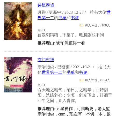
铸星泰坦
月饼 / 更新中 / 2023-12-27 /
推书大佬
世
界第一二
的
书单
和
书评
0.0
(0人评价 , 5108人
点击)
首发刺猬猫，下架了。电脑版找不到
推荐理由: 琥珀流值得一看
玄门封神
亲吻指尖 / 已断更 / 2021-10-21 /
推书大
佬
世界第一二
的
书单
和
书评
0.0
(0人评价 , 4913人
点击)
吞天地之精气，纳日月之精华，回转阴
阳，洗练剑心；少顷，剑光飞出，徘徊于
斗牛之间，直入青冥。
推荐理由: 五星神作，可惜断更，老太监
亲吻指尖，cnm，现在写一本切一本，败