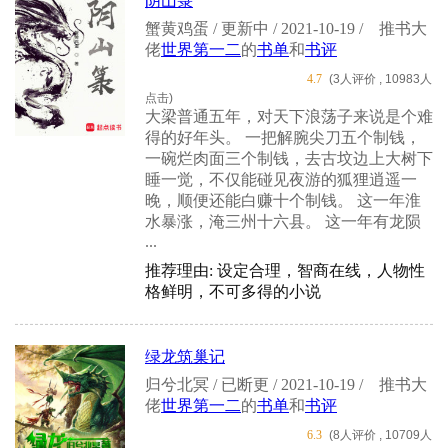
阴山箓
蟹黄鸡蛋 / 更新中 / 2021-10-19 /
推书大
佬
世界第一二
的
书单
和
书评
4.7
(3人评价 , 10983人
点击)
大梁普通五年，对天下浪荡子来说是个难
得的好年头。 一把解腕尖刀五个制钱，
一碗烂肉面三个制钱，去古坟边上大树下
睡一觉，不仅能碰见夜游的狐狸逍遥一
晚，顺便还能白赚十个制钱。 这一年淮
水暴涨，淹三州十六县。 这一年有龙陨
...
推荐理由: 设定合理，智商在线，人物性
格鲜明，不可多得的小说
绿龙筑巢记
归兮北冥 / 已断更 / 2021-10-19 /
推书大
佬
世界第一二
的
书单
和
书评
6.3
(8人评价 , 10709人