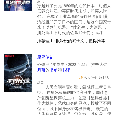
点击)
穿越到了公元1860年的近代日本，时值风
云际会的江户幕府时代末期，即幕末时
代。 完成了工业革命的海外列强们用蒸
汽战舰叩开了日本的国门，给这个国家带
来了动荡与机遇。 “仗剑生，为剑死”，
拼死捍卫旧时代的佐幕武士们；高呼 ...
推荐理由: 很轻松的武士文，值得推荐
星界使徒
齐佩甲 / 更新中 / 2022-5-22 /
推书大佬
月落
的
书单
和
书评
0.0
(0人评价 , 9747人
点击)
人类文明星际扩张，疆域领土横贯星
空。 在星际移民的时代浪潮中，周靖意
外觉醒星界穿梭之力，创建【星界使徒】
作为载体，承载自身的灵魂，投放至不同
位面，以不同身份在诸界行走。 既定的
人生轨迹迎来转折，每创造一具化身，便