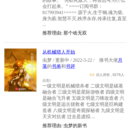
的故事。 “先砍死敌人，再去思考为什么
会打起来。” ====订阅书群：
817993941===== 源于火,生于钢,魂为柴,
身为薪,智慧不灭,秩序永存,传承往复,直至
...
推荐理由: 那个啥无双
从机械猎人开始
虫梦 / 更新中 / 2022-5-22 /
推书大佬
月
落
的
书单
和
书评
0.0
(0人评价 , 9276人
点击)
一级文明是机械猎杀者 二级文明是碳基
融合者 三级文明是星际游牧者 四级文明
是融合飞升者 五级文明是刀锋改造者 六
级文明是远古拯救者 七级文明是巨构建
造者 八级文明是奇观探秘者 九级文明是
天灾对抗者 过去是虚拟 ...
推荐理由: 虫梦的新书