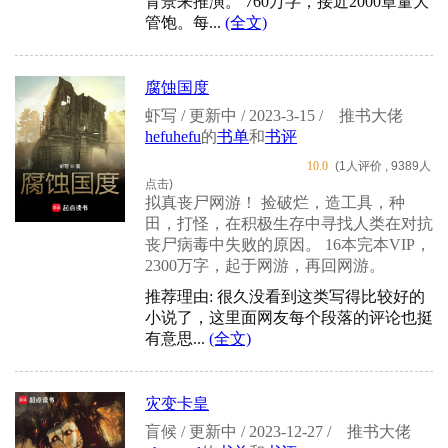
背景来推演。 760万字，接近2000章量大
管饱。每...
(全文)
腐蚀国度
虾写 / 更新中 / 2023-3-15 /
推书大佬
hefuhefu
的
书单
和
书评
10.0
(1人评价 , 9389人
点击)
拟真丧尸网游！ 捡破烂，造工具，种
田，打怪，在积极生存中寻找人类在对抗
丧尸病毒中失败的原因。 16本完本VIP，
2300万字，起于网游，再回网游。
推荐理由: 很久没看到这类写得比较好的
小说了，这里面网友每个段落的评论也挺
有意思...
(全文)
灾变卡皇
盲候 / 更新中 / 2023-12-27 /
推书大佬