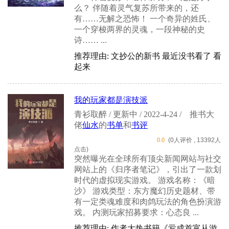
么？ 伴随着灵气复苏所带来的，还
有……无解之恐怖！ 一个奇异的姓氏、
一个穿梭两界的灵魂，一段神秘的史
诗…… ...
推荐理由: 文抄公的新书 最近没书看了 看
起来
我的玩家都是演技派
青衫取醉 / 更新中 / 2022-4-24 /
推书大
佬
仙水
的
书单
和
书评
0.0
(0人评价 , 13392人
点击)
突然曝光在全球所有顶尖新闻网站与社交
网站上的《归序者笔记》，引出了一款划
时代的虚拟现实游戏。 游戏名称：《暗
沙》 游戏类型：东方魔幻历史题材、带
有一定类魂难度和肉鸽玩法的角色扮演游
戏。 内测玩家招募要求：心态良 ...
推荐理由: 作者大热书籍《亏成首富从游