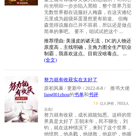
向光明却一步步陷入黑暗，整个世界乃至
无数世界都在说服好人梅森，在这灾难纪
元里成为超级坏蛋显然更有前途。 但梅
森觉得说服自己并不容易，所以还是做点
简单的事吧。 要不，咱试试把这个 ...
推荐理由: 美漫皮的诸天流，DC的人物还
原度高，主线明确，主角力图全生产职业
制霸，我喜欢这点。目前没啥毒点。 ...
(全文)
努力就有收获实在太好了
原初风暴 / 更新中 / 2022-8-8 /
推书大佬
fang001zhou
的
书单
和
书评
7.0
(1人评价 , 7653人
点击)
努力就有收获，成长就能知悉。这样的世
界真是太好了 王朝末年，民不聊生，刘
钧，就在这种情况下，来到了这个世界，
他愤怒，他杀戮，他拯救，他庇护，他握