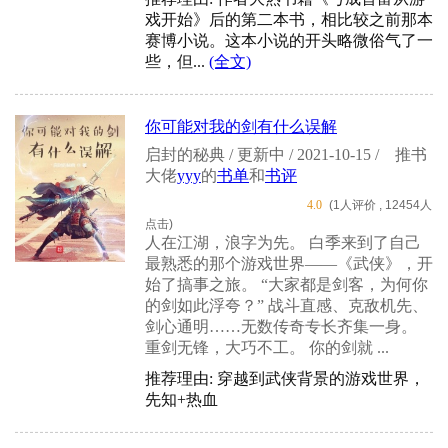
戏开始》后的第二本书，相比较之前那本
赛博小说。这本小说的开头略微俗气了一
些，但...
(全文)
你可能对我的剑有什么误解
启封的秘典 / 更新中 / 2021-10-15 /
推书
大佬
yyy
的
书单
和
书评
4.0
(1人评价 , 12454人
点击)
人在江湖，浪字为先。 白季来到了自己
最熟悉的那个游戏世界——《武侠》，开
始了搞事之旅。 “大家都是剑客，为何你
的剑如此浮夸？” 战斗直感、克敌机先、
剑心通明……无数传奇专长齐集一身。
重剑无锋，大巧不工。 你的剑就 ...
推荐理由: 穿越到武侠背景的游戏世界，
先知+热血