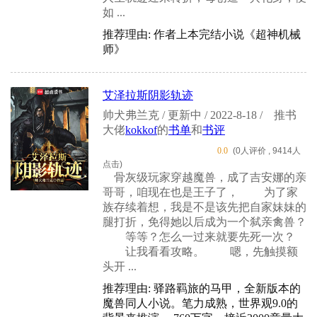
如 ...
推荐理由: 作者上本完结小说《超神机械
师》
艾泽拉斯阴影轨迹
帅犬弗兰克 / 更新中 / 2022-8-18 /
推书
大佬
kokkof
的
书单
和
书评
0.0
(0人评价 , 9414人
点击)
骨灰级玩家穿越魔兽，成了吉安娜的亲
哥哥，咱现在也是王子了， 为了家
族存续着想，我是不是该先把自家妹妹的
腿打折，免得她以后成为一个弑亲禽兽？
等等？怎么一过来就要先死一次？
让我看看攻略。 嗯，先触摸额
头开 ...
推荐理由: 驿路羁旅的马甲，全新版本的
魔兽同人小说。笔力成熟，世界观9.0的