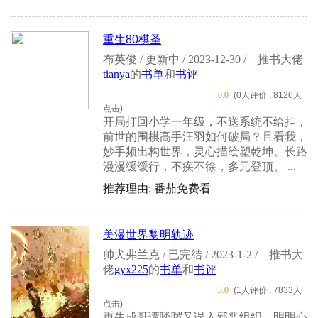
重生80棋圣
布英俊 / 更新中 / 2023-12-30 /
推书大佬
tianya
的
书单
和
书评
0.0
(0人评价 , 8126人
点击)
开局打回小学一年级，不送系统不给挂，
前世的围棋高手汪羽如何破局？且看我，
妙手频出构世界，灵心描绘塑乾坤。长路
漫漫缓缓行，不疾不徐，多元登顶。 ...
推荐理由: 番茄免费看
美漫世界黎明轨迹
帅犬弗兰克 / 已完结 / 2023-1-2 /
推书大
佬
gyx225
的
书单
和
书评
3.0
(1人评价 , 7833人
点击)
重生成哥谭喽啰又误入邪恶组织，明明心