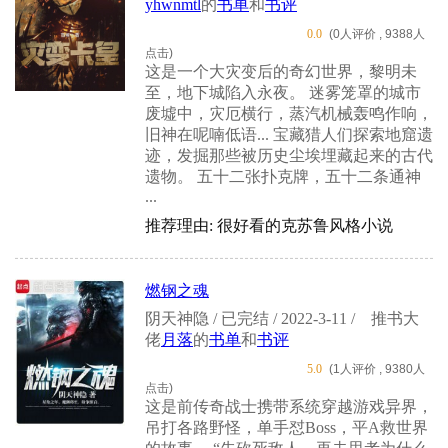
yhwnmtl
的
书单
和
书评
0.0
(0人评价 , 9388人
点击)
这是一个大灾变后的奇幻世界，黎明未
至，地下城陷入永夜。 迷雾笼罩的城市
废墟中，灾厄横行，蒸汽机械轰鸣作响，
旧神在呢喃低语... 宝藏猎人们探索地窟遗
迹，发掘那些被历史尘埃埋藏起来的古代
遗物。 五十二张扑克牌，五十二条通神
...
推荐理由: 很好看的克苏鲁风格小说
燃钢之魂
阴天神隐 / 已完结 / 2022-3-11 /
推书大
佬
月落
的
书单
和
书评
5.0
(1人评价 , 9380人
点击)
这是前传奇战士携带系统穿越游戏异界，
吊打各路野怪，单手怼Boss，平A救世界