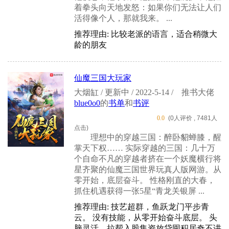
着拳头向天地发怒：如果你们无法让人们
活得像个人，那就我来。 ...
推荐理由: 比较老派的语言，适合稍微大
龄的朋友
仙魔三国大玩家
大烟缸 / 更新中 / 2022-5-14 /
推书大佬
blue0o0
的
书单
和
书评
0.0
(0人评价 , 7481人
点击)
理想中的穿越三国：醉卧貂蝉膝，醒
掌天下权…… 实际穿越的三国：几十万
个自命不凡的穿越者挤在一个妖魔横行将
星齐聚的仙魔三国世界玩真人版网游。从
零开始，底层奋斗。 性格刚直的大春，
抓住机遇获得一张5星“青龙关银屏 ...
推荐理由: 技艺超群，鱼跃龙门平步青
云。 没有技能，从零开始奋斗底层。 头
脑灵活，拉帮入股集资放贷囤积居奇不讲