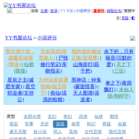
游客:
注册
|
登录
|
YY书屋
|
小说评分
|
邀请码
|
领取红包
|
繁體中
文
|
宽版
|
🌓
YY书屋论坛
»
小说评分
黑化强十倍，
天命高武(踏
我的强化修仙
余下的，只有
成魔百倍强
雪真人)
|
尸怪
之路(流浪鹰)
|
噪音(沉默的
(章渝)
|
仙都
修行笔记(亲
山海提灯(跃
爱)
|
天之下
(陈猿)
吻指尖)
千愁)
(三弦)
星辰之主(减
九州仙府首通
黑神话：钟鬼
拳之下(夜雨
肥专家)
|
星空
指南(国王陛
(蒙面怪客)
|
飘灯)
|
未知入
职业者(文抄
下)
|
俗仙(流
天人图谱(误
侵(荆柯守)
公)
浪的蛤蟆)
道者)
类型
全部分类
玄幻
奇幻
武侠
仙侠
都市
现实
军事
历史
游戏
体育
科幻
悬疑
短篇
诸天无限
轻小说
同人
其他
古代言情
现代言情