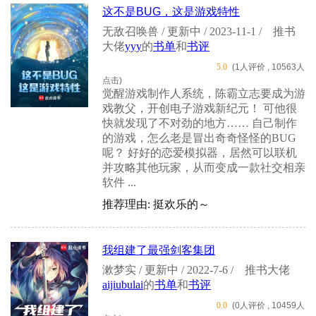
这不是BUG，这是游戏特性
无敌召唤兽 / 更新中 / 2023-11-1 /
推书
大佬
yyy
的
书单
和
书评
5.0
(1人评价 , 10563人
点击)
觉醒游戏制作人系统，陈霸立志要成为游
戏教父，开创电子游戏新纪元！ 可他很
快就发现了不对劲的地方…… 自己制作
的游戏，怎么老是冒出奇奇怪怪的BUG
呢？ 好好的恋爱模拟器，居然可以联机
并攻略其他玩家，从而变成一款社交相亲
软件 ...
推荐理由: 挺欢乐的～
我组建了最强剑客集团
漱梦实 / 更新中 / 2022-7-6 /
推书大佬
aijiubulai
的
书单
和
书评
0.0
(0人评价 , 10459人