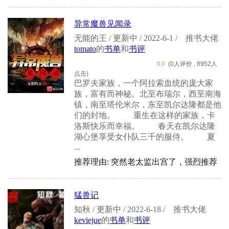
异常魔兽见闻录
无能的王 / 更新中 / 2022-6-1 /
推书大佬
tomato
的
书单
和
书评
0.0
(0人评价 , 8952人
点击)
巴罗夫家族，一个阿拉索血统的庞大家
族，富有而神秘。北至布瑞尔，西至南海
镇，南至塔伦米尔，东至凯尔达隆都是他
们的封地。 重生在这样的家族，卡
洛斯快乐而幸福。 春天在凯尔达隆
湖心堡享受女仆队三千的服侍。 夏
...
推荐理由: 突然老太监出宫了，强烈推荐
猛兽记
知秋 / 更新中 / 2022-6-18 /
推书大佬
keviejue
的
书单
和
书评