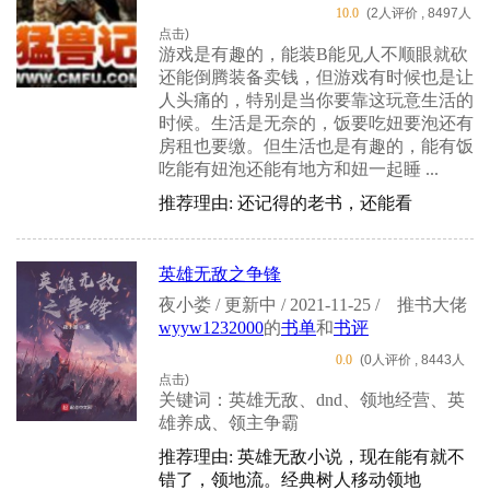
10.0
(2人评价 , 8497人
点击)
游戏是有趣的，能装B能见人不顺眼就砍
还能倒腾装备卖钱，但游戏有时候也是让
人头痛的，特别是当你要靠这玩意生活的
时候。生活是无奈的，饭要吃妞要泡还有
房租也要缴。但生活也是有趣的，能有饭
吃能有妞泡还能有地方和妞一起睡 ...
推荐理由: 还记得的老书，还能看
英雄无敌之争锋
夜小娄 / 更新中 / 2021-11-25 /
推书大佬
wyyw1232000
的
书单
和
书评
0.0
(0人评价 , 8443人
点击)
关键词：英雄无敌、dnd、领地经营、英
雄养成、领主争霸
推荐理由: 英雄无敌小说，现在能有就不
错了，领地流。经典树人移动领地