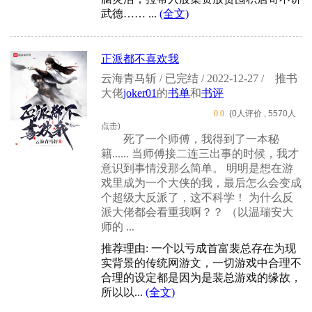
武德…… ...
(全文)
正派都不喜欢我
云海青马斩 / 已完结 / 2022-12-27 /
推书
大佬
joker01
的
书单
和
书评
0.0
(0人评价 , 5570人
点击)
死了一个师傅，我得到了一本秘
籍...... 当师傅接二连三出事的时候，我才
意识到事情没那么简单。 明明是想在游
戏里成为一个大侠的我，最后怎么会变成
个超级大反派了，这不科学！ 为什么反
派大佬都会看重我啊？？ （以温瑞安大
师的 ...
推荐理由: 一个以亏成首富裴总存在为现
实背景的传统网游文，一切游戏中合理不
合理的设定都是因为是裴总游戏的缘故，
所以以...
(全文)