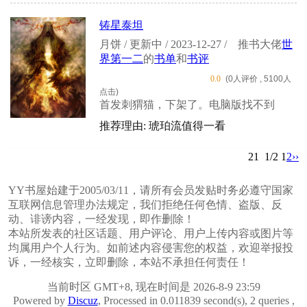
铸星泰坦
月饼 / 更新中 / 2023-12-27 /
推书大佬
世
界第一二
的
书单
和
书评
0.0
(0人评价 , 5100人
点击)
首发刺猬猫，下架了。电脑版找不到
推荐理由: 琥珀流值得一看
21
1/2
1
2
››
YY书屋始建于2005/03/11，请所有会员发贴时务必遵守国家
互联网信息管理办法规定，我们拒绝任何色情、盗版、反
动、诽谤内容，一经发现，即作删除！
本站所发表的社区话题、用户评论、用户上传内容或图片等
均属用户个人行为。如前述内容侵害您的权益，欢迎举报投
诉，一经核实，立即删除，本站不承担任何责任！
当前时区 GMT+8, 现在时间是 2026-8-9 23:59
Powered by
Discuz
, Processed in 0.011839 second(s), 2 queries ,