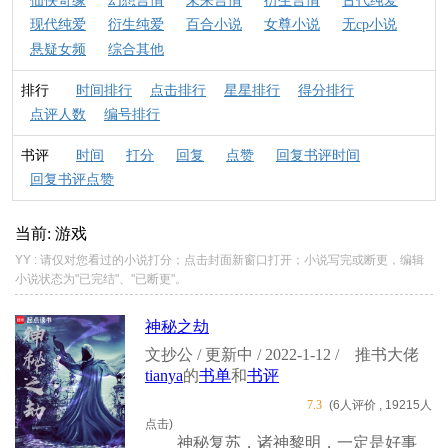
仙侠奇缘
幻想言情
未来言情
衍生言情
古代纯爱
现代纯爱
衍生纯爱
百合小说
女尊小说
无cp小说
悬疑女频
综合其他
排行
时间排行
点击排行
星星排行
得分排行
点评人数
编号排行
书评
时间
打分
回复
点赞
回复书评时间
回复书评点赞
当前: 游戏
YY : 请仅对您看过的小说打分；点击封面新窗口打开；小说写完或断更，编辑
小说状态为"已完结"、"已断更"。
神秘之劫
文抄公 / 更新中 / 2022-1-12 /
推书大佬
tianya
的
书单
和
书评
7.3
(6人评价 , 19215人
点击)
神秘复苏，诸神黎明，一定是好事