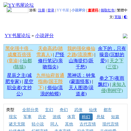
游客:
注册
|
登录
|
YY书屋
|
小说评分
|
邀请码
|
领取红包
|
繁體中
文
|
宽版
|
🌓
YY书屋论坛
»
小说评分
黑化强十倍，
天命高武(踏
我的强化修仙
余下的，只有
成魔百倍强
雪真人)
|
尸怪
之路(流浪鹰)
|
噪音(沉默的
(章渝)
|
仙都
修行笔记(亲
山海提灯(跃
爱)
|
天之下
(陈猿)
吻指尖)
千愁)
(三弦)
星辰之主(减
九州仙府首通
黑神话：钟鬼
拳之下(夜雨
肥专家)
|
星空
指南(国王陛
(蒙面怪客)
|
飘灯)
|
未知入
职业者(文抄
下)
|
俗仙(流
天人图谱(误
侵(荆柯守)
公)
浪的蛤蟆)
道者)
类型
全部分类
玄幻
奇幻
武侠
仙侠
都市
现实
军事
历史
游戏
体育
科幻
悬疑
短篇
诸天无限
轻小说
同人
其他
古代言情
现代言情