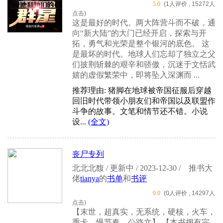
5.0
(1人评价 , 15272人
点击)
这是最好的时代。两大阵营斗而不破，通
向“新大陆”的大门已经开启，探索与开
拓，勇气和光荣是整个银河的底色。 这
是最坏的时代。地球人们忘却了独立之父
们披荆斩棘的艰辛和骄傲，沉迷于文恬武
嬉的虚假繁荣中，即将坠入深渊而 ...
推荐理由: 猪脚在地球被帝国征服后穿越
回旧时代带领小朋友们和帝国以及联盟作
斗争的故事。文笔和情节还不错。小说
设...
(全文)
丧尸专列
北北北馥 / 更新中 / 2023-12-30 /
推书大
佬
tianya
的
书单
和
书评
0.0
(0人评价 , 14297人
点击)
【末世，超真实，无系统，硬核，火车，
重卡，慢节奏，公路文】 【本书拥有完