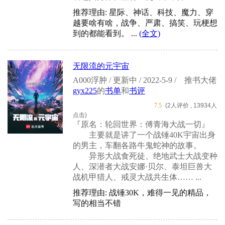
推荐理由: 星际、神话、科技、魔力、穿
越要啥有啥，战争、严肃、搞笑、玩梗想
到的都能看到。 ...
(全文)
无限流的元宇宙
A000浮肿 / 更新中 / 2022-5-9 /
推书大佬
gyx225
的
书单
和
书评
7.5
(2人评价 , 13934人
点击)
『原名：轮回世界：傅青海大战一切』
主要就是讲了一个战锤40K宇宙出身
的男主，车翻各路牛鬼蛇神的故事。
异形大战食死徒、绝地武士大战变种
人、深潜者大战安娜·贝尔、泰坦巨兽大
战机甲猎人、戒灵大战共生体…… ...
推荐理由: 战锤30K，难得一见的精品，
写的相当不错