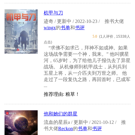
机甲与刀
迹奇 / 更新中 / 2022-10-23 /
推书大佬
wingx
的
书单
和
书评
5.0
(1人评价 , 15338人
点击)
“求佛不如求己，拜神不如成神。如果
这场战争需要一个神，我来。” 他叫骥星
河，65岁时，为了给他儿子报仇去了异星
战场。 从机修师到机甲战士，从列兵到
五星上将，从一介匹夫到万世之师。 他
走过了一段复仇之路，再回首时，已成军
...
推荐理由: 粮草！
他和她们的群星
流血的星辰a / 更新中 / 2021-10-12 /
推
书大佬
Reckon
的
书单
和
书评