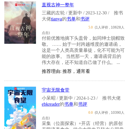
直视古神一整年
三藏的左轮 / 更新中 / 2023-12-30 /
推书
大佬
tianya
的
书单
和
书评
5.0
(1人评价 , 10628人
点击)
付前优雅地摘下头盖骨，如同绅士脱帽致
敬。 …… 始于一封跨越维度的邀请函，
这是一个人类高质量暴徒，化不可能为可
能的故事。 当然那一天，邀请函背后的
伟大存在，还不知道自己做了什么。 ...
推荐理由: 推荐，通宵看
宇宙无限食堂
小呆昭 / 更新中 / 2024-1-23 /
推书大佬
ebkreader
的
书单
和
书评
0.0
(0人评价 , 10390人
点击)
采集（位面探索）+开店（经营）的原创