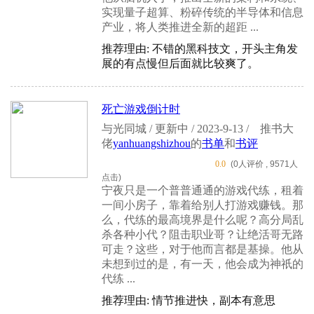
实现量子超算、粉碎传统的半导体和信息
产业，将人类推进全新的超距 ...
推荐理由: 不错的黑科技文，开头主角发
展的有点慢但后面就比较爽了。
死亡游戏倒计时
与光同城 / 更新中 / 2023-9-13 /
推书大
佬
yanhuangshizhou
的
书单
和
书评
0.0
(0人评价 , 9571人
点击)
宁夜只是一个普普通通的游戏代练，租着
一间小房子，靠着给别人打游戏赚钱。那
么，代练的最高境界是什么呢？高分局乱
杀各种小代？阻击职业哥？让绝活哥无路
可走？这些，对于他而言都是基操。他从
未想到过的是，有一天，他会成为神祇的
代练 ...
推荐理由: 情节推进快，副本有意思