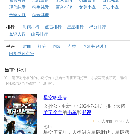
仙侠奇缘
幻想言情
未来言情
衍生言情
古代纯爱
现代纯爱
衍生纯爱
百合小说
女尊小说
无cp小说
悬疑女频
综合其他
排行
时间排行
点击排行
星星排行
得分排行
点评人数
编号排行
书评
时间
打分
回复
点赞
回复书评时间
回复书评点赞
当前: 科幻
YY : 请仅对您看过的小说打分；点击封面新窗口打开；小说写完或断更，编辑
小说状态为"已完结"、"已断更"。
星空职业者
文抄公 / 更新中 / 2024-7-24 /
推书大佬
羊了个羊
的
书单
和
书评
0.0
(0人评价 , 26239人
点击)
星空历元年，人类进入星际时代，星际移