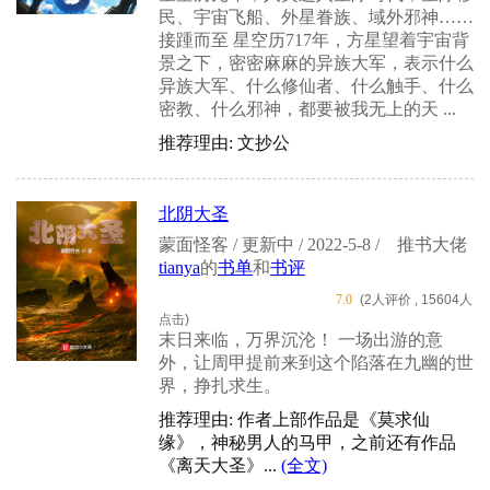
民、宇宙飞船、外星眷族、域外邪神……
接踵而至 星空历717年，方星望着宇宙背
景之下，密密麻麻的异族大军，表示什么
异族大军、什么修仙者、什么触手、什么
密教、什么邪神，都要被我无上的天 ...
推荐理由: 文抄公
北阴大圣
蒙面怪客 / 更新中 / 2022-5-8 /
推书大佬
tianya
的
书单
和
书评
7.0
(2人评价 , 15604人
点击)
末日来临，万界沉沦！ 一场出游的意
外，让周甲提前来到这个陷落在九幽的世
界，挣扎求生。
推荐理由: 作者上部作品是《莫求仙
缘》，神秘男人的马甲，之前还有作品
《离天大圣》...
(全文)