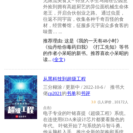
无限流美食文~ 待业大学生马陆在公园意
外捡到拥有高超厨艺的异位面机械生命体
老王，开启合伙创业之路。 通过虫蛋，
往返不同宇宙，收集各种千奇百怪的食
材，经营餐馆，征服多元宇宙众多食客的
味蕾… ...
推荐理由: 这是《我的一天有48小时》
《仙丹给你毒药归我》《打工先知》等书
的作者小呆昭的新书。推荐喜欢小呆昭的
读...
(全文)
从黑科技到超级工程
三分糊涂 / 更新中 / 2022-10-6 /
推书大
佬
cp2021
的
书单
和
书评
3.0
(1人评价 , 10172人
点击)
电子专业的叶铭喜提《超级工程》系统。
在连使用EDA来设计芯片都要看脸色的
年代。 叶铭开始了与系统的斗智斗勇。
他从脑机入手，推出全新的架构和系统、