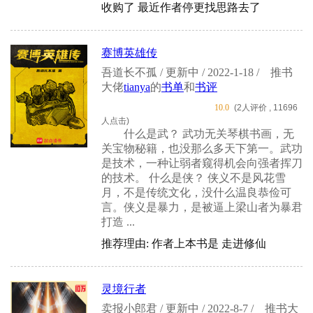
收购了 最近作者停更找思路去了
赛博英雄传
吾道长不孤 / 更新中 / 2022-1-18 /
推书
大佬
tianya
的
书单
和
书评
10.0
(2人评价 , 11696
人点击)
什么是武？ 武功无关琴棋书画，无
关宝物秘籍，也没那么多天下第一。武功
是技术，一种让弱者窥得机会向强者挥刀
的技术。 什么是侠？ 侠义不是风花雪
月，不是传统文化，没什么温良恭俭可
言。侠义是暴力，是被逼上梁山者为暴君
打造 ...
推荐理由: 作者上本书是 走进修仙
灵境行者
卖报小郎君 / 更新中 / 2022-8-7 /
推书大