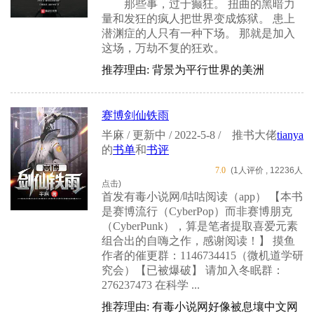
那些事，过于癫狂。 扭曲的黑暗力
量和发狂的疯人把世界变成炼狱。 患上
潜渊症的人只有一种下场。 那就是加入
这场，万劫不复的狂欢。
推荐理由: 背景为平行世界的美洲
赛博剑仙铁雨
半麻 / 更新中 / 2022-5-8 /
推书大佬
tianya
的
书单
和
书评
7.0
(1人评价 , 12236人
点击)
首发有毒小说网/咕咕阅读（app） 【本书
是赛博流行（CyberPop）而非赛博朋克
（CyberPunk），算是笔者提取喜爱元素
组合出的自嗨之作，感谢阅读！】 摸鱼
作者的催更群：1146734415（微机道学研
究会）【已被爆破】 请加入冬眠群：
276237473 在科学 ...
推荐理由: 有毒小说网好像被息壤中文网