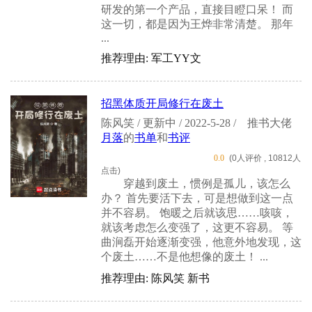
研发的第一个产品，直接目瞪口呆！ 而
这一切，都是因为王烨非常清楚。 那年
...
推荐理由: 军工YY文
招黑体质开局修行在废土
陈风笑 / 更新中 / 2022-5-28 /
推书大佬
月落
的
书单
和
书评
0.0
(0人评价 , 10812人
点击)
穿越到废土，惯例是孤儿，该怎么
办？ 首先要活下去，可是想做到这一点
并不容易。 饱暖之后就该思……咳咳，
就该考虑怎么变强了，这更不容易。 等
曲涧磊开始逐渐变强，他意外地发现，这
个废土……不是他想像的废土！ ...
推荐理由: 陈风笑 新书