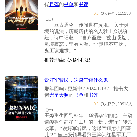
佬
月落
的
书单
和
书评
0.0
(0人评价 , 11515人
点击)
亘古通今，传闻世有灵境。 关于灵
境的说法，历朝历代的名人雅士众说纷
纭，诗中记载： “自齐至唐，兹山濅荒，
灵境寂寥，罕有人游。” “灵境不可状，
鬼工谅难求。” ...
推荐理由: 卖报小郎君
说好军转民，这煤气罐什么鬼
那年回响 / 更新中 / 2024-1-13 /
推书大
佬
光皇天照
的
书单
和
书评
0.0
(0人评价 , 10918人
点击)
王烨重生回到82年，华清毕业的他，主动
请缨担任红星军工厂的厂长，进行军转民
改革。 “说好军转民，这煤气罐怎么回事
儿？” 当上级领导看到王烨为红星军工厂