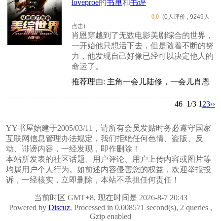
loveproe
的
书单
和
书评
0.0
(0人评价 , 9249人
点击)
肖恩穿越到了无数电影美剧综合的世界，
一开始他只想活下去，但是随着不断的努
力，他发现自己好像已经可以决定他人的
命运了。
推荐理由: 主角一会儿陆修，一会儿肖恩
46
1/3
1
2
3
››
YY书屋始建于2005/03/11，请所有会员发贴时务必遵守国家
互联网信息管理办法规定，我们拒绝任何色情、盗版、反
动、诽谤内容，一经发现，即作删除！
本站所发表的社区话题、用户评论、用户上传内容或图片等
均属用户个人行为。如前述内容侵害您的权益，欢迎举报投
诉，一经核实，立即删除，本站不承担任何责任！
当前时区 GMT+8, 现在时间是 2026-8-7 20:43
Powered by
Discuz
, Processed in 0.008571 second(s), 2 queries ,
Gzip enabled