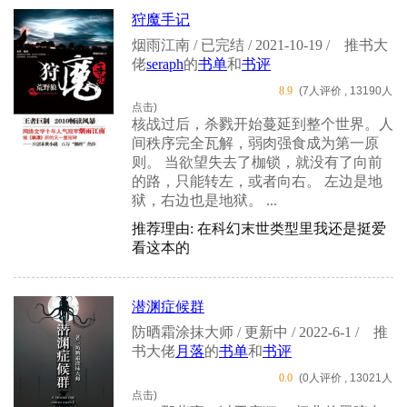
狩魔手记
烟雨江南 / 已完结 / 2021-10-19 /
推书大
佬
seraph
的
书单
和
书评
8.9
(7人评价 , 13190人
点击)
核战过后，杀戮开始蔓延到整个世界。人
间秩序完全瓦解，弱肉强食成为第一原
则。 当欲望失去了枷锁，就没有了向前
的路，只能转左，或者向右。 左边是地
狱，右边也是地狱。 ...
推荐理由: 在科幻末世类型里我还是挺爱
看这本的
潜渊症候群
防晒霜涂抹大师 / 更新中 / 2022-6-1 /
推
书大佬
月落
的
书单
和
书评
0.0
(0人评价 , 13021人
点击)