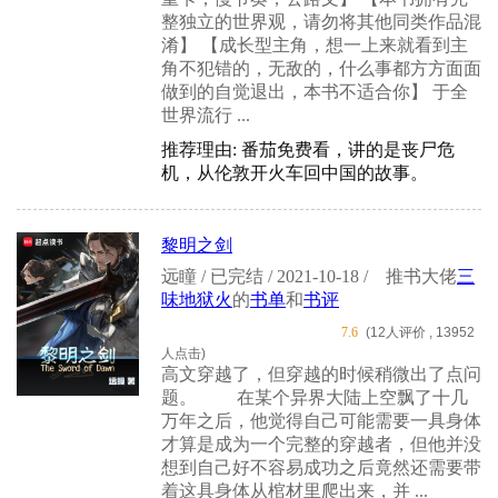
整独立的世界观，请勿将其他同类作品混
淆】 【成长型主角，想一上来就看到主
角不犯错的，无敌的，什么事都方方面面
做到的自觉退出，本书不适合你】 于全
世界流行 ...
推荐理由: 番茄免费看，讲的是丧尸危
机，从伦敦开火车回中国的故事。
黎明之剑
远瞳 / 已完结 / 2021-10-18 /
推书大佬
三
味地狱火
的
书单
和
书评
7.6
(12人评价 , 13952
人点击)
高文穿越了，但穿越的时候稍微出了点问
题。 在某个异界大陆上空飘了十几
万年之后，他觉得自己可能需要一具身体
才算是成为一个完整的穿越者，但他并没
想到自己好不容易成功之后竟然还需要带
着这具身体从棺材里爬出来，并 ...