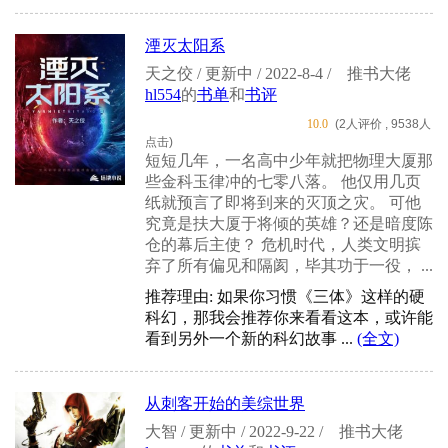
湮灭太阳系
天之佼 / 更新中 / 2022-8-4 /
推书大佬
hl554
的
书单
和
书评
10.0
(2人评价 , 9538人
点击)
短短几年，一名高中少年就把物理大厦那
些金科玉律冲的七零八落。 他仅用几页
纸就预言了即将到来的灭顶之灾。 可他
究竟是扶大厦于将倾的英雄？还是暗度陈
仓的幕后主使？ 危机时代，人类文明摈
弃了所有偏见和隔阂，毕其功于一役， ...
推荐理由: 如果你习惯《三体》这样的硬
科幻，那我会推荐你来看看这本，或许能
看到另外一个新的科幻故事 ...
(全文)
从刺客开始的美综世界
大智 / 更新中 / 2022-9-22 /
推书大佬