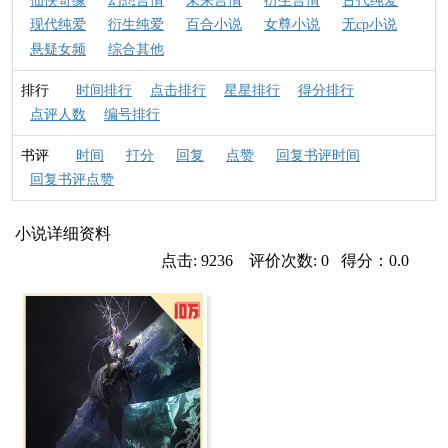
仙侠奇缘
幻想言情
未来言情
衍生言情
古代纯爱
现代纯爱
衍生纯爱
百合小说
女尊小说
无cp小说
悬疑女频
综合其他
排行
时间排行
点击排行
星星排行
得分排行
点评人数
编号排行
书评
时间
打分
回复
点赞
回复书评时间
回复书评点赞
小说详细资料
点击: 9236 评价次数: 0 得分：0.0