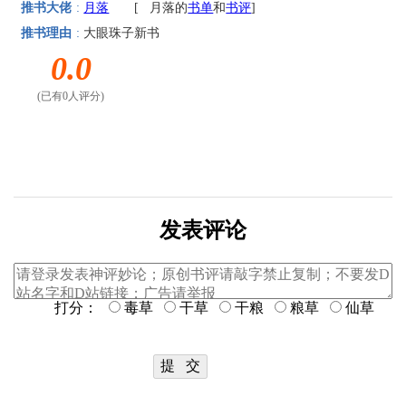
推书大佬
:
月落
[
月落的
书单
和
书评
]
推书理由
:
大眼珠子新书
0.0
(已有0人评分)
发表评论
打分：
毒草
干草
干粮
粮草
仙草