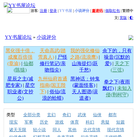
游客:
注册
|
登录
|
YY书屋
|
小说评分
|
邀请码
|
领取红包
|
繁體中
文
|
宽版
|
🌓
YY书屋论坛
»
小说评分
黑化强十倍，
天命高武(踏
我的强化修仙
余下的，只有
成魔百倍强
雪真人)
|
尸怪
之路(流浪鹰)
|
噪音(沉默的
(章渝)
|
仙都
修行笔记(亲
山海提灯(跃
爱)
|
天之下
(陈猿)
吻指尖)
千愁)
(三弦)
星辰之主(减
九州仙府首通
黑神话：钟鬼
拳之下(夜雨
肥专家)
|
星空
指南(国王陛
(蒙面怪客)
|
飘灯)
|
未知入
职业者(文抄
下)
|
俗仙(流
天人图谱(误
侵(荆柯守)
公)
浪的蛤蟆)
道者)
类型
全部分类
玄幻
奇幻
武侠
仙侠
都市
现实
军事
历史
游戏
体育
科幻
悬疑
短篇
诸天无限
轻小说
同人
其他
古代言情
现代言情