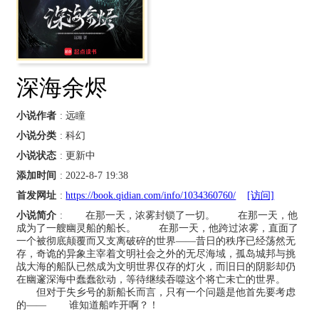
深海余烬
小说作者
: 远瞳
小说分类
: 科幻
小说状态
: 更新中
添加时间
: 2022-8-7 19:38
首发网址
:
https://book.qidian.com/info/1034360760/
[访问]
小说简介
: 在那一天，浓雾封锁了一切。 在那一天，他
成为了一艘幽灵船的船长。 在那一天，他跨过浓雾，直面了
一个被彻底颠覆而又支离破碎的世界——昔日的秩序已经荡然无
存，奇诡的异象主宰着文明社会之外的无尽海域，孤岛城邦与挑
战大海的船队已然成为文明世界仅存的灯火，而旧日的阴影却仍
在幽邃深海中蠢蠢欲动，等待继续吞噬这个将亡未亡的世界。
但对于失乡号的新船长而言，只有一个问题是他首先要考虑
的—— 谁知道船咋开啊？！