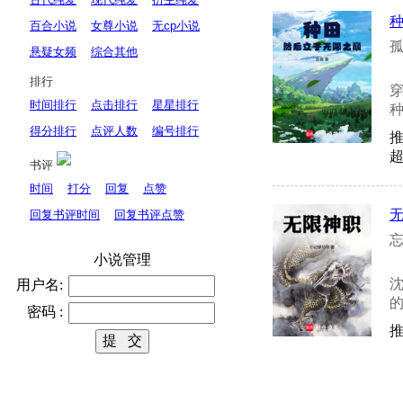
百合小说
女尊小说
无cp小说
孤
悬疑女频
综合其他
排行
时间排行
点击排行
星星排行
种
得分排行
点评人数
编号排行
超
书评
时间
打分
回复
点赞
回复书评时间
回复书评点赞
忘
小说管理
用户名:
的
密码 :
推