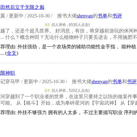
种田然后立于无限之巅
翼 / 更新中 / 2025-10-30 /
推书大佬
shenyan
的
书单
和
书评
0.0
(0人评价 , 6530人点击)
穿越了，还是个超凡世界。 好消息，有挂，将穿越前游玩的休闲种
... 什么？概念种田？无论什么植物种子只要丢进去，不用施肥不
推荐理由: 外挂强劲，是一个农场类的辅助功能性金手指， 能种
...
(全文)
无限神职
记穿马甲 / 更新中 / 2025-10-30 /
推书大佬
shenyan
的
书单
和
书评
0.0
(0人评价 , 5202人点击)
沈河穿越到了一个职业者的世界，在这里只要持之以恒的做某件
可能。 从【格斗】开始，成为拳碎星河的【宇宙武神】 从【穿越】
荐理由: 外挂不够强力 拥有的人太多 。不过主要描写职业 序列的