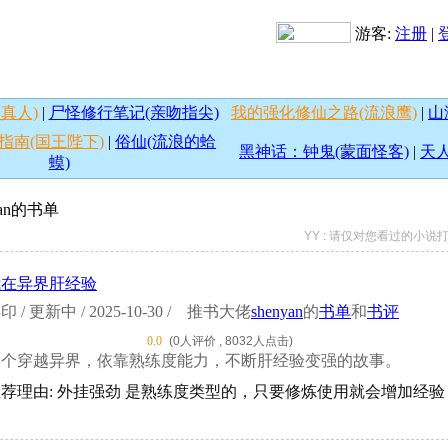
游客:
注册
|
真人)
|
尸怪修行笔记(亲吻指尖)
我的强化修仙之路(流浪鹰)
|
山
指南(国王陛下)
|
俗仙(流浪的蛤
黑神话：钟鬼(蒙面怪客)
|
天人
蟆)
an
的书单
YY : 请仅对您看过的小
我在异界肝经验
印 / 更新中 / 2025-10-30 /
推书大佬
shenyan
的
书单
和
书评
0.0
(0人评价 , 8032人点击)
一个穿越异界，依靠熟练度能力，不断肝经验变强的故事。
荐理由: 外挂强劲 是熟练度类型的，只要修炼使用就会增加经验