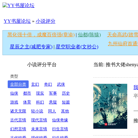
YY书屋论坛
»
小说评分
黑化强十倍，成魔百倍强(章渝)
|
仙都(陈猿)
天命高武(踏雪
九州仙府首通
星辰之主(减肥专家)
|
星空职业者(文抄公)
小说评分平台
当前: 推书大佬
sheny
类型
全部分类
玄幻
奇幻
武侠
仙侠
都市
现实
军事
历史
卒
游戏
体育
科幻
悬疑
短篇
诸天无限
轻小说
同人
其他
古代言情
现代言情
仙侠奇缘
推
幻想言情
未来言情
衍生言情
古代纯爱
现代纯爱
衍生纯爱