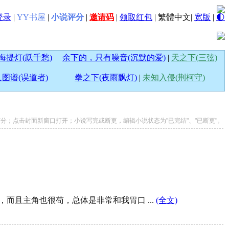
登录
|
YY书屋
|
小说评分
|
邀请码
|
领取红包
|
繁體中文
|
宽版
|
🌓
海提灯(跃千愁)
余下的，只有噪音(沉默的爱)
|
天之下(三弦)
图谱(误道者)
拳之下(夜雨飘灯)
|
未知入侵(荆柯守)
说打分；点击封面新窗口打开；小说写完或断更，编辑小说状态为"已完结"、"已断更"。
，而且主角也很苟，总体是非常和我胃口 ...
(全文)