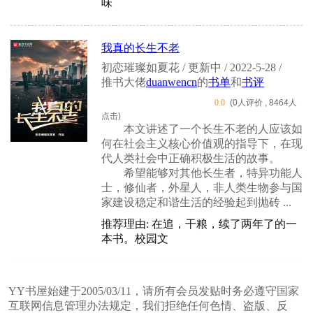
味
我真的长生不老
初恋璀璨如夏花 / 更新中 / 2022-5-28 /
推书大佬
duanwencn
的
书单
和
书评
0.0
(0人评价 , 8464人
点击)
本文讲述了一个长生不老的人应该如
何在社会主义核心价值观的指导下，在现
代人类社会中正确积极生活的故事。
希望能够对其他长生者，特异功能人
士，修仙者，外星人，非人类生物参与国
家建设稳定和谐生活的经验起到抛砖 ...
推荐理由: 在追，干粮，续了两年了的一
本书。校园文
YY书屋始建于2005/03/11，请所有会员发贴时务必遵守国家
互联网信息管理办法规定，我们拒绝任何色情、盗版、反