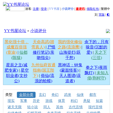
游客:
注册
|
登录
|
YY书屋
|
小说评分
|
邀请码
|
领取红包
|
繁體中
文
|
宽版
|
🌓
YY书屋论坛
»
小说评分
黑化强十倍，
天命高武(踏
我的强化修仙
余下的，只有
成魔百倍强
雪真人)
|
尸怪
之路(流浪鹰)
|
噪音(沉默的
(章渝)
|
仙都
修行笔记(亲
山海提灯(跃
爱)
|
天之下
(陈猿)
吻指尖)
千愁)
(三弦)
星辰之主(减
九州仙府首通
黑神话：钟鬼
拳之下(夜雨
肥专家)
|
星空
指南(国王陛
(蒙面怪客)
|
飘灯)
|
未知入
职业者(文抄
下)
|
俗仙(流
天人图谱(误
侵(荆柯守)
公)
浪的蛤蟆)
道者)
类型
全部分类
玄幻
奇幻
武侠
仙侠
都市
现实
军事
历史
游戏
体育
科幻
悬疑
短篇
诸天无限
轻小说
同人
其他
古代言情
现代言情