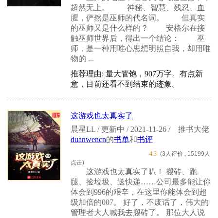
超然无上。 神秘、智慧、残忍、血
腥，俨然是巫师的代名词。 但真实
的巫师又是什么样的？ 安格尔在接
触巫师世界后，得出一个结论： 巫
师，是一种用唯心思想明照自我，却用唯
物的 ...
推荐理由: 量大管饱，907万字。有点新
意，目前还看不到结束的迹象。
这游戏也太真实了
晨星LL / 更新中 / 2021-11-26 /
推书大佬
duanwencn
的
书单
和
书评
4.3
(3人评价 , 15199人
点击)
这游戏也太真实了叭！ 搬砖、跑
腿、捡垃圾、送快递……公司最多能让你
体会到996的艰辛，在这里你能体会到超
级加倍的007。 好了，不废话了，伟大的
管理者大人喊我去搬砖了。 那位大人说