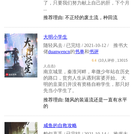
了，只要我们努力献上自己的肝，下个月
...
推荐理由: 不正经的废土流，种田流
大明小学生
随轻风去 / 已完结 / 2021-10-12 /
推书大
佬
duanwencn
的
书单
和
书评
6.4
(10人评价 , 13015
人点击)
南京城里，秦淮河畔，卑微少年站在历史
的路口，贫穷人生从遇到富婆开始。 大
明的韭菜们并没有资格自称学生，那只好
先当小学生了。
推荐理由: 随风的装逼流还是一直有水平
的
咸鱼的自救攻略
貌似高手 / 已完结 / 2021-10-14 /
推书大