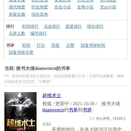
仙侠奇缘
幻想言情
未来言情
衍生言情
古代纯爱
现代纯爱
衍生纯爱
百合小说
女尊小说
无cp小说
悬疑女频
综合其他
排行
时间排行
点击排行
星星排行
得分排行
点评人数
编号排行
书评
时间
打分
回复
点赞
回复书评时间
回复书评点赞
当前: 推书大佬
duanwencn
的书单
YY : 请仅对您看过的小说打分；点击封面新窗口打开；小说写完或断更，编辑
小说状态为"已完结"、"已断更"。
超维术士
牧狐 / 更新中 / 2021-10-30 /
推书大佬
duanwencn
的
书单
和
书评
5.3
(6人评价 , 16182人
点击)
巫师的地位，在各大陆与泛位面中，