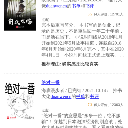
佬
duanwencn
的
书单
和
书评
6.5
(4人评价 , 12701人
点击)
完本后重写简介。 本书写的是创业，记
录的是历史，不是重生回十年二十年前，
而是活在当下。 小说时间线从2018年1月
开始到2021年5月故事结束，连载自2018
年8月开始到2020年6月完本，其中在2020
年4月1日，小说时间线正式追上现实。 ...
推荐理由: 确实感觉比较真实
绝对一番
海底漫步者 / 已完结 / 2021-10-14 /
推书
大佬
duanwencn
的
书单
和
书评
7.3
(9人评价 , 12363人
点击)
“绝对一番”的意思是“永争一位，绝不服
输”！ 穿越到日本泡沫经济刚刚崩溃，处
在大萧条时期的陆之寿，看了看瘪瘪的钱