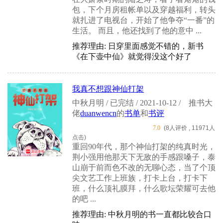
包，下个月房租帐单以及穿越福利，转头
就扎进了电视台，开始了他争夺“一番”的
生活。 而且，他还找到了他的意中 ...
推荐理由: 日穿里面感觉不错的，新书
《在下壶中仙》就觉得没这个好了
我真不想跟神仙打架
中秋月明 / 已完结 / 2021-10-12 /
推书大
佬
duanwencn
的
书单
和
书评
7.0
(8人评价 , 11971人
点击)
重回90年代，那个神仙打架的纯真时光，
荆小强用他那天下无敌的手感跟嗓子，泰
山崩于前而色不改的无聊心态，当了个顶
尖文艺工作上班族，打卡上台，打卡下
班，什么顶礼膜拜，什么歌坛荣耀可去他
的吧 ...
推荐理由: 中秋月明的书一直都比较合口