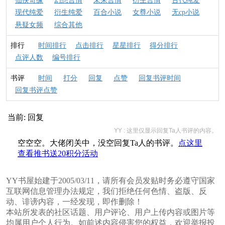
仙侠奇缘
幻想言情
未来言情
衍生言情
古代纯爱
现代纯爱
衍生纯爱
百合小说
女尊小说
无cp小说
悬疑女频
综合其他
排行
时间排行
点击排行
星星排行
得分排行
点评人数
编号排行
书评
时间
打分
回复
点赞
回复书评时间
回复书评点赞
当前:
回复
YY : 这里仅显示回复Ta人书评的内容。
空空空。大佬闭关中，没空回复Ta人的书评。
点这里
查看推书送20积分活动
YY书屋始建于2005/03/11，请所有会员发贴时务必遵守国家
互联网信息管理办法规定，我们拒绝任何色情、盗版、反
动、诽谤内容，一经发现，即作删除！
本站所发表的社区话题、用户评论、用户上传内容或图片等
均属用户个人行为。如前述内容侵害您的权益，欢迎举报投