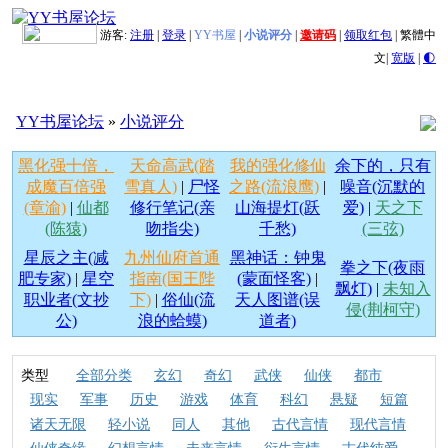
游客:
注册
|
登录
|
YY书屋
|
小说评分
|
邀请码
|
领取红包
|
繁體中
文
|
宽版
|
🌓
YY书屋论坛
»
小说评分
黑化强十倍，
天命高武(踏
我的强化修仙
余下的，只有
成魔百倍强
雪真人)
|
尸怪
之路(流浪鹰)
|
噪音(沉默的
(章渝)
|
仙都
修行笔记(亲
山海提灯(跃
爱)
|
天之下
(陈猿)
吻指尖)
千愁)
(三弦)
星辰之主(减
九州仙府首通
黑神话：钟鬼
拳之下(夜雨
肥专家)
|
星空
指南(国王陛
(蒙面怪客)
|
飘灯)
|
未知入
职业者(文抄
下)
|
俗仙(流
天人图谱(误
侵(荆柯守)
公)
浪的蛤蟆)
道者)
类型
全部分类
玄幻
奇幻
武侠
仙侠
都市
现实
军事
历史
游戏
体育
科幻
悬疑
短篇
诸天无限
轻小说
同人
其他
古代言情
现代言情