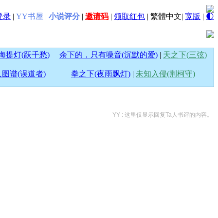
登录
|
YY书屋
|
小说评分
|
邀请码
|
领取红包
|
繁體中文
|
宽版
|
🌓
海提灯(跃千愁)
余下的，只有噪音(沉默的爱)
|
天之下(三弦)
图谱(误道者)
拳之下(夜雨飘灯)
|
未知入侵(荆柯守)
YY : 这里仅显示回复Ta人书评的内容。