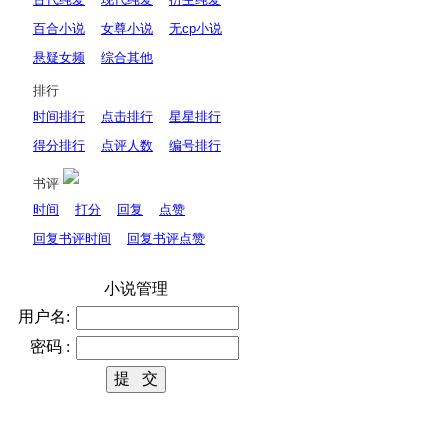
百合小说
女尊小说
无cp小说
悬疑女频
综合其他
排行
时间排行
点击排行
星星排行
得分排行
点评人数
编号排行
书评
时间
打分
回复
点赞
回复书评时间
回复书评点赞
小说管理
用户名:
密码 :