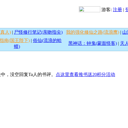
游客:
注册
|
真人)
|
尸怪修行笔记(亲吻指尖)
我的强化修仙之路(流浪鹰)
|
山
指南(国王陛下)
|
俗仙(流浪的蛤
黑神话：钟鬼(蒙面怪客)
|
天人
蟆)
中，没空回复Ta人的书评。
点这里查看推书送20积分活动