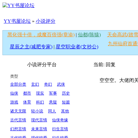
YY书屋论坛
»
小说评分
黑化强十倍，成魔百倍强(章渝)
|
仙都(陈猿)
天命高武(踏雪
九州仙府首通
星辰之主(减肥专家)
|
星空职业者(文抄公)
小说评分平台
当前:
回复
类型
空空空。大佬闭关
全部分类
玄幻
奇幻
武侠
仙侠
都市
现实
军事
历史
游戏
体育
科幻
悬疑
短篇
诸天无限
轻小说
同人
其他
古代言情
现代言情
仙侠奇缘
幻想言情
未来言情
衍生言情
古代纯爱
现代纯爱
衍生纯爱