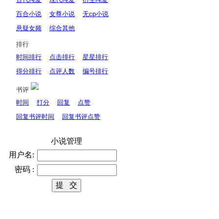
百合小说
女尊小说
无cp小说
悬疑女频
综合其他
排行
时间排行
点击排行
星星排行
得分排行
点评人数
编号排行
书评
时间
打分
回复
点赞
回复书评时间
回复书评点赞
小说管理
用户名:
密码 :