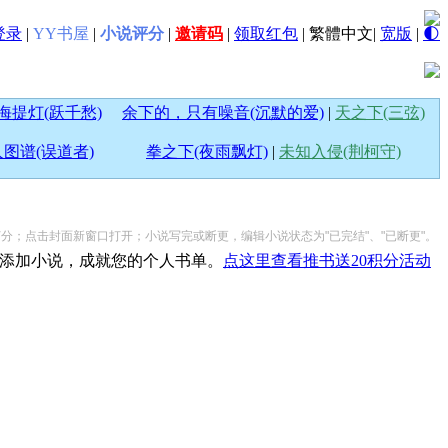
登录
|
YY书屋
|
小说评分
|
邀请码
|
领取红包
|
繁體中文
|
宽版
|
🌓
海提灯(跃千愁)
余下的，只有噪音(沉默的爱)
|
天之下(三弦)
图谱(误道者)
拳之下(夜雨飘灯)
|
未知入侵(荆柯守)
说打分；点击封面新窗口打开；小说写完或断更，编辑小说状态为"已完结"、"已断更"。
添加小说，成就您的个人书单。
点这里查看推书送20积分活动