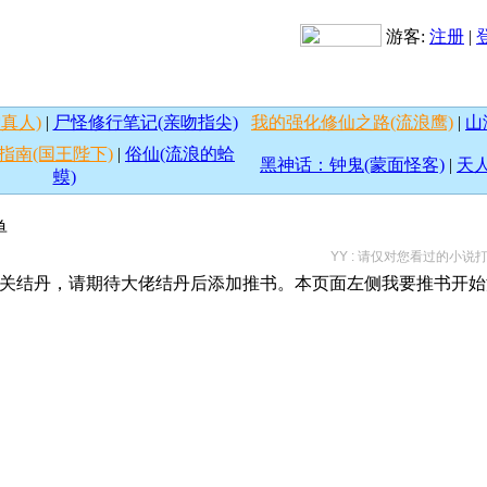
游客:
注册
|
真人)
|
尸怪修行笔记(亲吻指尖)
我的强化修仙之路(流浪鹰)
|
山
指南(国王陛下)
|
俗仙(流浪的蛤
黑神话：钟鬼(蒙面怪客)
|
天人
蟆)
单
YY : 请仅对您看过的小
关结丹，请期待大佬结丹后添加推书。本页面左侧我要推书开始