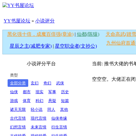
YY书屋论坛
»
小说评分
黑化强十倍，成魔百倍强(章渝)
|
仙都(陈猿)
天命高武(踏雪
九州仙府首通
星辰之主(减肥专家)
|
星空职业者(文抄公)
小说评分平台
当前: 推书大佬
的书
类型
空空空。大佬正在闭
全部分类
玄幻
奇幻
武侠
仙侠
都市
现实
军事
历史
游戏
体育
科幻
悬疑
短篇
诸天无限
轻小说
同人
其他
古代言情
现代言情
仙侠奇缘
幻想言情
未来言情
衍生言情
古代纯爱
现代纯爱
衍生纯爱