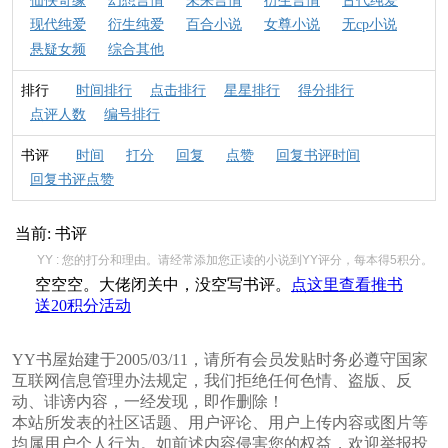
仙侠奇缘
幻想言情
未来言情
衍生言情
古代纯爱
现代纯爱
衍生纯爱
百合小说
女尊小说
无cp小说
悬疑女频
综合其他
排行
时间排行
点击排行
星星排行
得分排行
点评人数
编号排行
书评
时间
打分
回复
点赞
回复书评时间
回复书评点赞
当前:
书评
YY : 您的打分和理由。请经常添加您正读的小说到YY评分，每本得5积分。
空空空。大佬闭关中，没空写书评。
点这里查看推书
送20积分活动
YY书屋始建于2005/03/11，请所有会员发贴时务必遵守国家
互联网信息管理办法规定，我们拒绝任何色情、盗版、反
动、诽谤内容，一经发现，即作删除！
本站所发表的社区话题、用户评论、用户上传内容或图片等
均属用户个人行为。如前述内容侵害您的权益，欢迎举报投