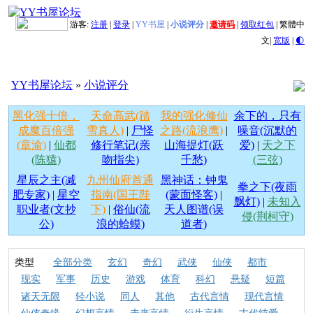
游客:
注册
|
登录
|
YY书屋
|
小说评分
|
邀请码
|
领取红包
|
繁體中
文
|
宽版
|
🌓
YY书屋论坛
»
小说评分
黑化强十倍，
天命高武(踏
我的强化修仙
余下的，只有
成魔百倍强
雪真人)
|
尸怪
之路(流浪鹰)
|
噪音(沉默的
(章渝)
|
仙都
修行笔记(亲
山海提灯(跃
爱)
|
天之下
(陈猿)
吻指尖)
千愁)
(三弦)
星辰之主(减
九州仙府首通
黑神话：钟鬼
拳之下(夜雨
肥专家)
|
星空
指南(国王陛
(蒙面怪客)
|
飘灯)
|
未知入
职业者(文抄
下)
|
俗仙(流
天人图谱(误
侵(荆柯守)
公)
浪的蛤蟆)
道者)
类型
全部分类
玄幻
奇幻
武侠
仙侠
都市
现实
军事
历史
游戏
体育
科幻
悬疑
短篇
诸天无限
轻小说
同人
其他
古代言情
现代言情