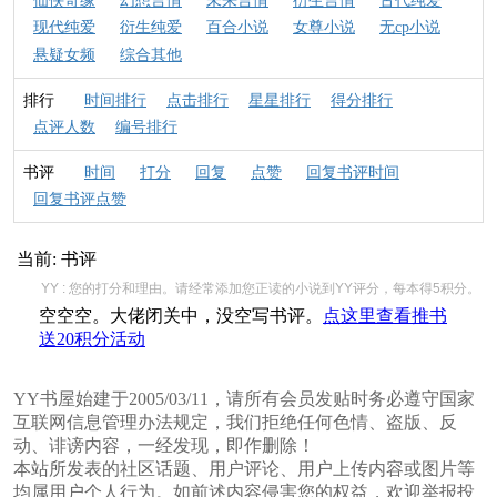
仙侠奇缘
幻想言情
未来言情
衍生言情
古代纯爱
现代纯爱
衍生纯爱
百合小说
女尊小说
无cp小说
悬疑女频
综合其他
排行
时间排行
点击排行
星星排行
得分排行
点评人数
编号排行
书评
时间
打分
回复
点赞
回复书评时间
回复书评点赞
当前:
书评
YY : 您的打分和理由。请经常添加您正读的小说到YY评分，每本得5积分。
空空空。大佬闭关中，没空写书评。
点这里查看推书
送20积分活动
YY书屋始建于2005/03/11，请所有会员发贴时务必遵守国家
互联网信息管理办法规定，我们拒绝任何色情、盗版、反
动、诽谤内容，一经发现，即作删除！
本站所发表的社区话题、用户评论、用户上传内容或图片等
均属用户个人行为。如前述内容侵害您的权益，欢迎举报投