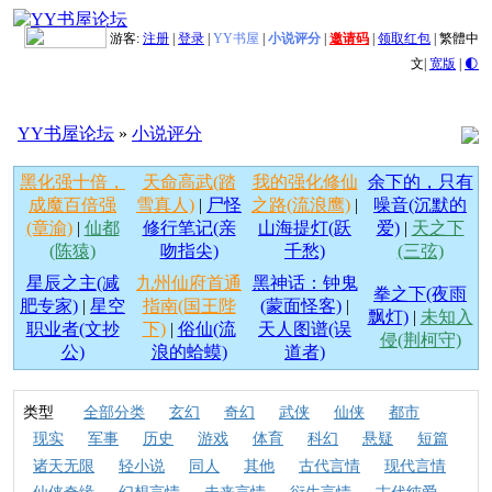
游客:
注册
|
登录
|
YY书屋
|
小说评分
|
邀请码
|
领取红包
|
繁體中
文
|
宽版
|
🌓
YY书屋论坛
»
小说评分
黑化强十倍，
天命高武(踏
我的强化修仙
余下的，只有
成魔百倍强
雪真人)
|
尸怪
之路(流浪鹰)
|
噪音(沉默的
(章渝)
|
仙都
修行笔记(亲
山海提灯(跃
爱)
|
天之下
(陈猿)
吻指尖)
千愁)
(三弦)
星辰之主(减
九州仙府首通
黑神话：钟鬼
拳之下(夜雨
肥专家)
|
星空
指南(国王陛
(蒙面怪客)
|
飘灯)
|
未知入
职业者(文抄
下)
|
俗仙(流
天人图谱(误
侵(荆柯守)
公)
浪的蛤蟆)
道者)
类型
全部分类
玄幻
奇幻
武侠
仙侠
都市
现实
军事
历史
游戏
体育
科幻
悬疑
短篇
诸天无限
轻小说
同人
其他
古代言情
现代言情