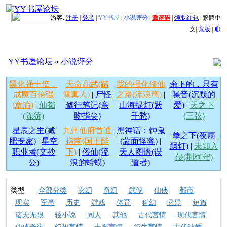
游客:
注册
|
登录
|
YY书屋
|
小说评分
|
邀请码
|
领取红包
|
繁體中
文
|
宽版
|
🌓
YY书屋论坛
»
小说评分
黑化强十倍，
天命高武(踏
我的强化修仙
余下的，只有
成魔百倍强
雪真人)
|
尸怪
之路(流浪鹰)
|
噪音(沉默的
(章渝)
|
仙都
修行笔记(亲
山海提灯(跃
爱)
|
天之下
(陈猿)
吻指尖)
千愁)
(三弦)
星辰之主(减
九州仙府首通
黑神话：钟鬼
拳之下(夜雨
肥专家)
|
星空
指南(国王陛
(蒙面怪客)
|
飘灯)
|
未知入
职业者(文抄
下)
|
俗仙(流
天人图谱(误
侵(荆柯守)
公)
浪的蛤蟆)
道者)
类型
全部分类
玄幻
奇幻
武侠
仙侠
都市
现实
军事
历史
游戏
体育
科幻
悬疑
短篇
诸天无限
轻小说
同人
其他
古代言情
现代言情