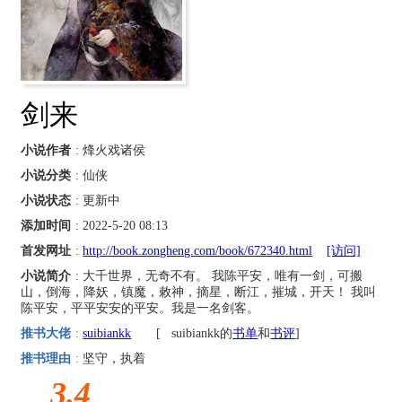
剑来
小说作者
: 烽火戏诸侯
小说分类
: 仙侠
小说状态
: 更新中
添加时间
: 2022-5-20 08:13
首发网址
:
http://book.zongheng.com/book/672340.html
[访问]
小说简介
: 大千世界，无奇不有。 我陈平安，唯有一剑，可搬
山，倒海，降妖，镇魔，敕神，摘星，断江，摧城，开天！ 我叫
陈平安，平平安安的平安。我是一名剑客。
推书大佬
:
suibiankk
[
suibiankk的
书单
和
书评
]
推书理由
:
坚守，执着
3.4