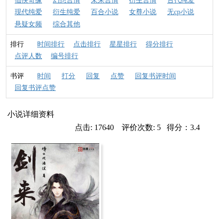
仙侠奇缘
幻想言情
未来言情
衍生言情
古代纯爱
现代纯爱
衍生纯爱
百合小说
女尊小说
无cp小说
悬疑女频
综合其他
排行
时间排行
点击排行
星星排行
得分排行
点评人数
编号排行
书评
时间
打分
回复
点赞
回复书评时间
回复书评点赞
小说详细资料
点击: 17640 评价次数: 5 得分：3.4