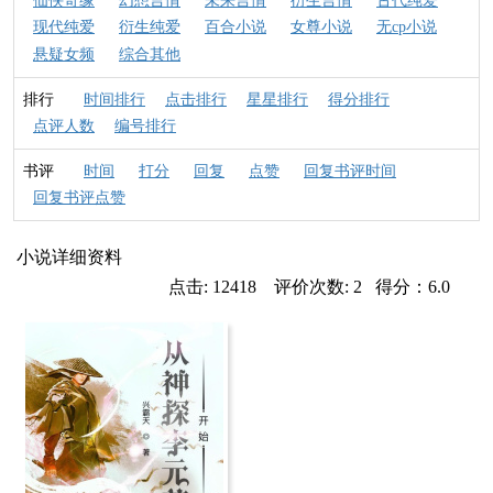
仙侠奇缘
幻想言情
未来言情
衍生言情
古代纯爱
现代纯爱
衍生纯爱
百合小说
女尊小说
无cp小说
悬疑女频
综合其他
排行
时间排行
点击排行
星星排行
得分排行
点评人数
编号排行
书评
时间
打分
回复
点赞
回复书评时间
回复书评点赞
小说详细资料
点击: 12418 评价次数: 2 得分：6.0