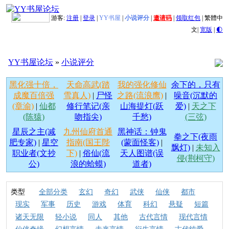
游客:
注册
|
登录
|
YY书屋
|
小说评分
|
邀请码
|
领取红包
|
繁體中
文
|
宽版
|
🌓
YY书屋论坛
»
小说评分
黑化强十倍，
天命高武(踏
我的强化修仙
余下的，只有
成魔百倍强
雪真人)
|
尸怪
之路(流浪鹰)
|
噪音(沉默的
(章渝)
|
仙都
修行笔记(亲
山海提灯(跃
爱)
|
天之下
(陈猿)
吻指尖)
千愁)
(三弦)
星辰之主(减
九州仙府首通
黑神话：钟鬼
拳之下(夜雨
肥专家)
|
星空
指南(国王陛
(蒙面怪客)
|
飘灯)
|
未知入
职业者(文抄
下)
|
俗仙(流
天人图谱(误
侵(荆柯守)
公)
浪的蛤蟆)
道者)
类型
全部分类
玄幻
奇幻
武侠
仙侠
都市
现实
军事
历史
游戏
体育
科幻
悬疑
短篇
诸天无限
轻小说
同人
其他
古代言情
现代言情