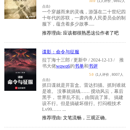
10.0
(1人评价 , 9892人
点击)
一个穿越而来的灵魂，游荡在二十世纪四
十年代的苏联，一袭内务人民委员会的制
服下，蕴含着多少故事.....
推荐理由: 应该都很熟悉这位作者了吧
谍影：命令与征服
拉丁海十三郎 / 更新中 / 2024-12-13 /
推
书大佬
wqwq6
的
书单
和
书评
5.0
(1人评价 , 8007人
点击)
抓日谍就是开盲盒。雷达扫描。抓到谁就
是谁。 没事就搞钱…… 搅动风云，幕后
黑手， 世界乱不乱，由我说了算。 搞建
设不行。但是搞破坏很行。打闷棍技术
Lv99…… ...
推荐理由: 文笔流畅，三观正确。