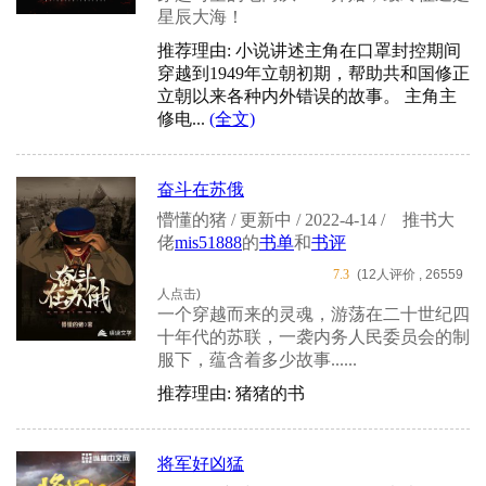
星辰大海！
推荐理由: 小说讲述主角在口罩封控期间
穿越到1949年立朝初期，帮助共和国修正
立朝以来各种内外错误的故事。 主角主
修电...
(全文)
奋斗在苏俄
懵懂的猪 / 更新中 / 2022-4-14 /
推书大
佬
mis51888
的
书单
和
书评
7.3
(12人评价 , 26559
人点击)
一个穿越而来的灵魂，游荡在二十世纪四
十年代的苏联，一袭内务人民委员会的制
服下，蕴含着多少故事......
推荐理由: 猪猪的书
将军好凶猛