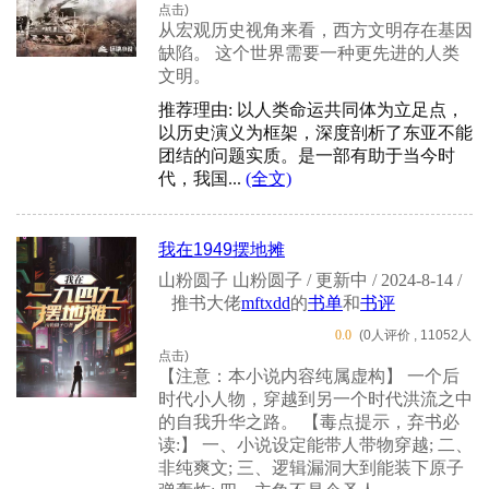
点击)
从宏观历史视角来看，西方文明存在基因
缺陷。 这个世界需要一种更先进的人类
文明。
推荐理由: 以人类命运共同体为立足点，
以历史演义为框架，深度剖析了东亚不能
团结的问题实质。是一部有助于当今时
代，我国...
(全文)
我在1949摆地摊
山粉圆子 山粉圆子 / 更新中 / 2024-8-14 /
推书大佬
mftxdd
的
书单
和
书评
0.0
(0人评价 , 11052人
点击)
【注意：本小说内容纯属虚构】 一个后
时代小人物，穿越到另一个时代洪流之中
的自我升华之路。 【毒点提示，弃书必
读:】 一、小说设定能带人带物穿越; 二、
非纯爽文; 三、逻辑漏洞大到能装下原子