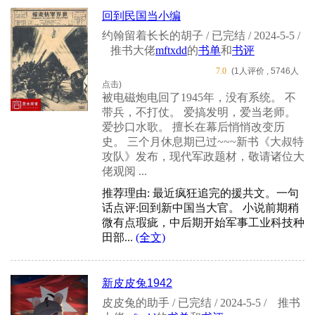
回到民国当小编
约翰留着长长的胡子 / 已完结 / 2024-5-5 /
推书大佬
mftxdd
的
书单
和
书评
7.0
(1人评价 , 5746人
点击)
被电磁炮电回了1945年，没有系统。 不
带兵，不打仗。 爱搞发明，爱当老师。
爱抄口水歌。 擅长在幕后悄悄改变历
史。 三个月休息期已过~~~新书《大叔特
攻队》发布，现代军政题材，敬请诸位大
佬观阅 ...
推荐理由: 最近疯狂追完的援共文。一句
话点评:回到新中国当大官。 小说前期稍
微有点瑕疵，中后期开始军事工业科技种
田部...
(全文)
新皮皮兔1942
皮皮兔的助手 / 已完结 / 2024-5-5 /
推书