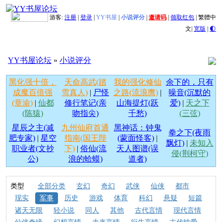
游客:
注册
|
登录
|
YY书屋
|
小说评分
|
邀请码
|
领取红包
|
繁體中
文
|
宽版
|
🌓
YY书屋论坛
»
小说评分
黑化强十倍，
天命高武(踏
我的强化修仙
余下的，只有
成魔百倍强
雪真人)
|
尸怪
之路(流浪鹰)
|
噪音(沉默的
(章渝)
|
仙都
修行笔记(亲
山海提灯(跃
爱)
|
天之下
(陈猿)
吻指尖)
千愁)
(三弦)
星辰之主(减
九州仙府首通
黑神话：钟鬼
拳之下(夜雨
肥专家)
|
星空
指南(国王陛
(蒙面怪客)
|
飘灯)
|
未知入
职业者(文抄
下)
|
俗仙(流
天人图谱(误
侵(荆柯守)
公)
浪的蛤蟆)
道者)
类型
全部分类
玄幻
奇幻
武侠
仙侠
都市
现实
军事
历史
游戏
体育
科幻
悬疑
短篇
诸天无限
轻小说
同人
其他
古代言情
现代言情