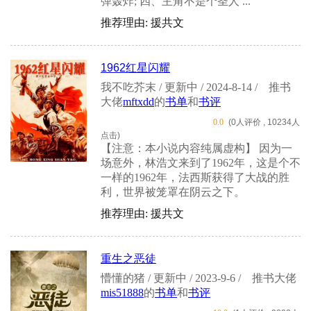
弹轰炸; 四、主角不是个圣人 ...
推荐理由: 援共文
1962红星闪耀
我不吃芥末 / 更新中 / 2024-8-14 /
推书
大佬
mftxdd
的
书单
和
书评
0.0
(0人评价 , 10234人
点击)
【注意：本小说内容纯属虚构】 因为一
场意外，林浩文来到了1962年，这是个不
一样的1962年，法西斯获得了大战的胜
利，世界被笼罩在阴云之下。
推荐理由: 援共文
重生之恶徒
懵懂的猪 / 更新中 / 2023-9-6 /
推书大佬
mis51888
的
书单
和
书评