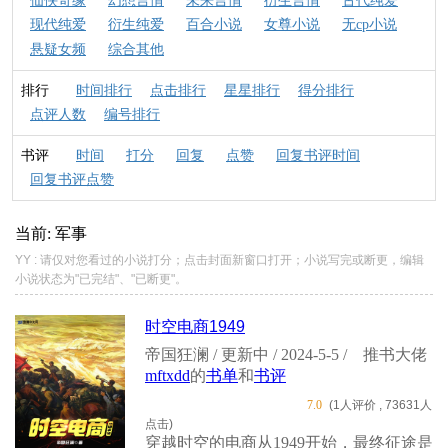
仙侠奇缘
幻想言情
未来言情
衍生言情
古代纯爱
现代纯爱
衍生纯爱
百合小说
女尊小说
无cp小说
悬疑女频
综合其他
排行
时间排行
点击排行
星星排行
得分排行
点评人数
编号排行
书评
时间
打分
回复
点赞
回复书评时间
回复书评点赞
当前: 军事
YY : 请仅对您看过的小说打分；点击封面新窗口打开；小说写完或断更，编辑
小说状态为"已完结"、"已断更"。
时空电商1949
帝国狂澜 / 更新中 / 2024-5-5 /
推书大佬
mftxdd
的
书单
和
书评
7.0
(1人评价 , 73631人
点击)
穿越时空的电商从1949开始，最终征途是