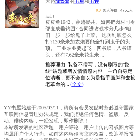
大佬
mftxdd
的
书单
和
书评
0.0
(0人评价 , 4751人
点击)
皮皮兔1942，穿越援共。如何把岗村司令
部变成垂钓园? 合同进攻战术分几步?咱
们一步一步给鬼子上菜。 炮兵到底怎么
打?130毫米加农炮要能全打到鬼子的头
顶。 工业农业要起飞，四爷烟，八爷罐
头，还有7.62毫米花生米 ...
推荐理由: 装备不瞎写，没有剧毒的“路
线”话题或者爱情情感内容，主角自身定
位清晰，更不会自以为是指手画脚和去抢
老革命的...
(全文)
YY书屋始建于2005/03/11，请所有会员发贴时务必遵守国家
互联网信息管理办法规定，我们拒绝任何色情、盗版、反
动、诽谤内容，一经发现，即作删除！
本站所发表的社区话题、用户评论、用户上传内容或图片等
均属用户个人行为。如前述内容侵害您的权益，欢迎举报投