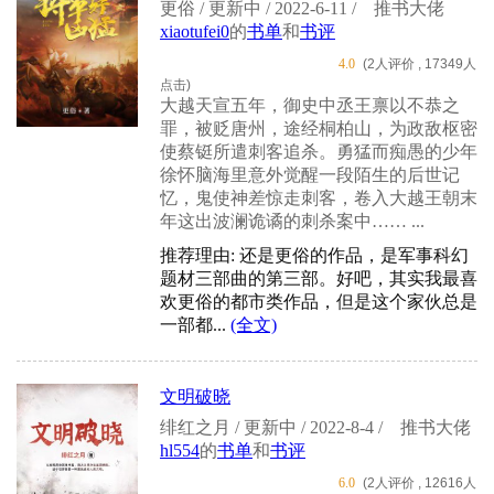
更俗 / 更新中 / 2022-6-11 /
推书大佬
xiaotufei0
的
书单
和
书评
4.0
(2人评价 , 17349人
点击)
大越天宣五年，御史中丞王禀以不恭之
罪，被贬唐州，途经桐柏山，为政敌枢密
使蔡铤所遣刺客追杀。勇猛而痴愚的少年
徐怀脑海里意外觉醒一段陌生的后世记
忆，鬼使神差惊走刺客，卷入大越王朝末
年这出波澜诡谲的刺杀案中…… ...
推荐理由: 还是更俗的作品，是军事科幻
题材三部曲的第三部。好吧，其实我最喜
欢更俗的都市类作品，但是这个家伙总是
一部都...
(全文)
文明破晓
绯红之月 / 更新中 / 2022-8-4 /
推书大佬
hl554
的
书单
和
书评
6.0
(2人评价 , 12616人