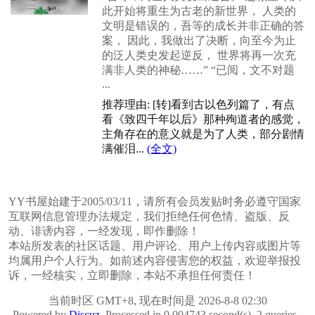
此开始将重生为古老的新世界， 人类的
文明是错误的，吾等的成长并非正确的答
案， 因此，我做出了决断，向至今为止
的泛人类史发起逆反， 世界将再一次充
满非人类的神秘……” “已阅，文不对题
...
推荐理由: [转]看到古以色列篇了，有点
看《致四千年以后》那种殉道者的感觉，
主角存在的意义就是为了人类，部分剧情
满催泪...
(全文)
YY书屋始建于2005/03/11，请所有会员发贴时务必遵守国家
互联网信息管理办法规定，我们拒绝任何色情、盗版、反
动、诽谤内容，一经发现，即作删除！
本站所发表的社区话题、用户评论、用户上传内容或图片等
均属用户个人行为。如前述内容侵害您的权益，欢迎举报投
诉，一经核实，立即删除，本站不承担任何责任！
当前时区 GMT+8, 现在时间是 2026-8-8 02:30
Powered by
Discuz
, Processed in 0.004743 second(s), 2 queries ,