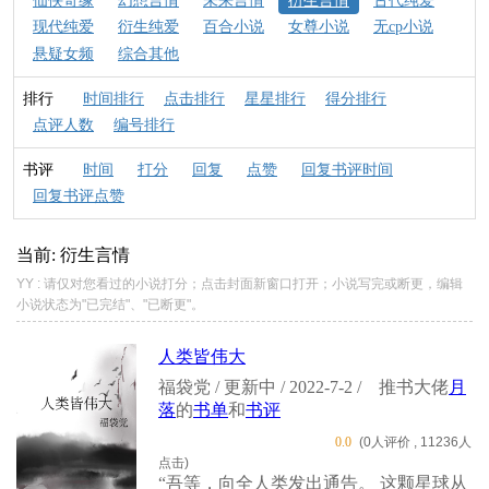
仙侠奇缘
幻想言情
未来言情
衍生言情
古代纯爱
现代纯爱
衍生纯爱
百合小说
女尊小说
无cp小说
悬疑女频
综合其他
排行
时间排行
点击排行
星星排行
得分排行
点评人数
编号排行
书评
时间
打分
回复
点赞
回复书评时间
回复书评点赞
当前: 衍生言情
YY : 请仅对您看过的小说打分；点击封面新窗口打开；小说写完或断更，编辑
小说状态为"已完结"、"已断更"。
人类皆伟大
福袋党 / 更新中 / 2022-7-2 /
推书大佬
月
落
的
书单
和
书评
0.0
(0人评价 , 11236人
点击)
“吾等，向全人类发出通告。 这颗星球从