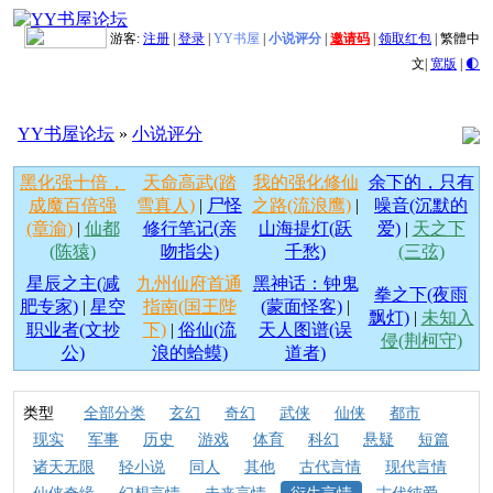
游客:
注册
|
登录
|
YY书屋
|
小说评分
|
邀请码
|
领取红包
|
繁體中
文
|
宽版
|
🌓
YY书屋论坛
»
小说评分
黑化强十倍，
天命高武(踏
我的强化修仙
余下的，只有
成魔百倍强
雪真人)
|
尸怪
之路(流浪鹰)
|
噪音(沉默的
(章渝)
|
仙都
修行笔记(亲
山海提灯(跃
爱)
|
天之下
(陈猿)
吻指尖)
千愁)
(三弦)
星辰之主(减
九州仙府首通
黑神话：钟鬼
拳之下(夜雨
肥专家)
|
星空
指南(国王陛
(蒙面怪客)
|
飘灯)
|
未知入
职业者(文抄
下)
|
俗仙(流
天人图谱(误
侵(荆柯守)
公)
浪的蛤蟆)
道者)
类型
全部分类
玄幻
奇幻
武侠
仙侠
都市
现实
军事
历史
游戏
体育
科幻
悬疑
短篇
诸天无限
轻小说
同人
其他
古代言情
现代言情