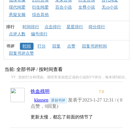
仙侠奇缘
幻想言情
未来言情
衍生言情
古代纯爱
现代纯爱
衍生纯爱
百合小说
女尊小说
无cp小说
悬疑女频
综合其他
排行
时间排行
点击排行
星星排行
得分排行
点评人数
编号排行
书评
时间
打分
回复
点赞
回复书评时间
回复书评点赞
当前: 全部书评 / 按时间查看
YY : 您的打分和理由。请经常添加您正读的小说到YY评分，每本得5积分。
铁血残明
7.0
klausen
发表于2023-1-27 12:31 / ( 0
原创书评
点赞，0回复)
更新太慢，都忘了前面的情节了