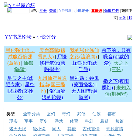
游客:
注册
|
登录
|
YY书屋
|
小说评分
|
邀请码
|
领取红包
|
繁體中
文
|
宽版
|
🌓
YY书屋论坛
»
小说评分
黑化强十倍，
天命高武(踏
我的强化修仙
余下的，只有
成魔百倍强
雪真人)
|
尸怪
之路(流浪鹰)
|
噪音(沉默的
(章渝)
|
仙都
修行笔记(亲
山海提灯(跃
爱)
|
天之下
(陈猿)
吻指尖)
千愁)
(三弦)
星辰之主(减
九州仙府首通
黑神话：钟鬼
拳之下(夜雨
肥专家)
|
星空
指南(国王陛
(蒙面怪客)
|
飘灯)
|
未知入
职业者(文抄
下)
|
俗仙(流
天人图谱(误
侵(荆柯守)
公)
浪的蛤蟆)
道者)
类型
全部分类
玄幻
奇幻
武侠
仙侠
都市
现实
军事
历史
游戏
体育
科幻
悬疑
短篇
诸天无限
轻小说
同人
其他
古代言情
现代言情