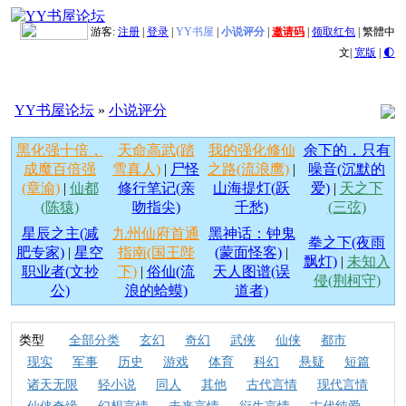
游客:
注册
|
登录
|
YY书屋
|
小说评分
|
邀请码
|
领取红包
|
繁體中
文
|
宽版
|
🌓
YY书屋论坛
»
小说评分
黑化强十倍，
天命高武(踏
我的强化修仙
余下的，只有
成魔百倍强
雪真人)
|
尸怪
之路(流浪鹰)
|
噪音(沉默的
(章渝)
|
仙都
修行笔记(亲
山海提灯(跃
爱)
|
天之下
(陈猿)
吻指尖)
千愁)
(三弦)
星辰之主(减
九州仙府首通
黑神话：钟鬼
拳之下(夜雨
肥专家)
|
星空
指南(国王陛
(蒙面怪客)
|
飘灯)
|
未知入
职业者(文抄
下)
|
俗仙(流
天人图谱(误
侵(荆柯守)
公)
浪的蛤蟆)
道者)
类型
全部分类
玄幻
奇幻
武侠
仙侠
都市
现实
军事
历史
游戏
体育
科幻
悬疑
短篇
诸天无限
轻小说
同人
其他
古代言情
现代言情