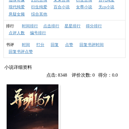
仙侠奇缘
幻想言情
未来言情
衍生言情
古代纯爱
现代纯爱
衍生纯爱
百合小说
女尊小说
无cp小说
悬疑女频
综合其他
排行
时间排行
点击排行
星星排行
得分排行
点评人数
编号排行
书评
时间
打分
回复
点赞
回复书评时间
回复书评点赞
小说详细资料
点击: 8348 评价次数: 0 得分：0.0