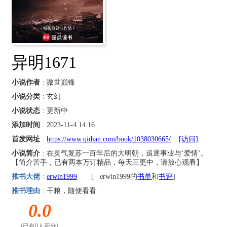
异明1671
小说作者
: 嗷世巅锋
小说分类
: 玄幻
小说状态
: 更新中
添加时间
: 2023-11-4 14:16
首发网址
:
https://www.qidian.com/book/1038030665/
[访问]
小说简介
: 在灵气复苏一百年后的大明朝，追逐事业与‘爱情’。
【简介苦手，已有两本万订精品，每天三更中，请放心观看】
推书大佬
:
erwin1999
[
erwin1999的
书单
和
书评
]
推书理由
:
干粮，随便看看
0.0
(已有0人评分)