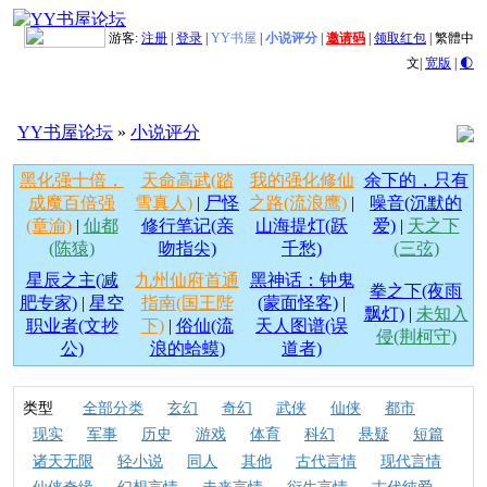
游客:
注册
|
登录
|
YY书屋
|
小说评分
|
邀请码
|
领取红包
|
繁體中
文
|
宽版
|
🌓
YY书屋论坛
»
小说评分
黑化强十倍，
天命高武(踏
我的强化修仙
余下的，只有
成魔百倍强
雪真人)
|
尸怪
之路(流浪鹰)
|
噪音(沉默的
(章渝)
|
仙都
修行笔记(亲
山海提灯(跃
爱)
|
天之下
(陈猿)
吻指尖)
千愁)
(三弦)
星辰之主(减
九州仙府首通
黑神话：钟鬼
拳之下(夜雨
肥专家)
|
星空
指南(国王陛
(蒙面怪客)
|
飘灯)
|
未知入
职业者(文抄
下)
|
俗仙(流
天人图谱(误
侵(荆柯守)
公)
浪的蛤蟆)
道者)
类型
全部分类
玄幻
奇幻
武侠
仙侠
都市
现实
军事
历史
游戏
体育
科幻
悬疑
短篇
诸天无限
轻小说
同人
其他
古代言情
现代言情