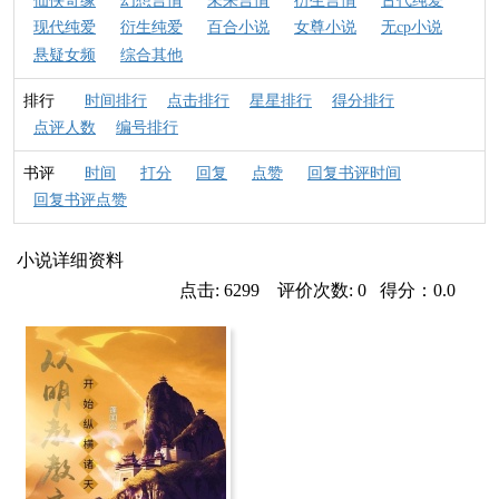
仙侠奇缘
幻想言情
未来言情
衍生言情
古代纯爱
现代纯爱
衍生纯爱
百合小说
女尊小说
无cp小说
悬疑女频
综合其他
排行
时间排行
点击排行
星星排行
得分排行
点评人数
编号排行
书评
时间
打分
回复
点赞
回复书评时间
回复书评点赞
小说详细资料
点击: 6299 评价次数: 0 得分：0.0