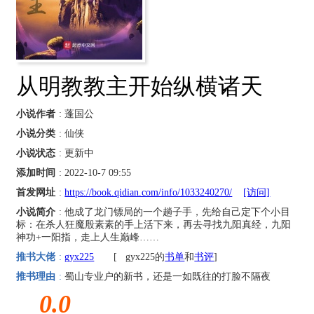
从明教教主开始纵横诸天
小说作者
: 蓬国公
小说分类
: 仙侠
小说状态
: 更新中
添加时间
: 2022-10-7 09:55
首发网址
:
https://book.qidian.com/info/1033240270/
[访问]
小说简介
: 他成了龙门镖局的一个趟子手，先给自己定下个小目
标：在杀人狂魔殷素素的手上活下来，再去寻找九阳真经，九阳
神功+一阳指，走上人生巅峰……
推书大佬
:
gyx225
[
gyx225的
书单
和
书评
]
推书理由
:
蜀山专业户的新书，还是一如既往的打脸不隔夜
0.0