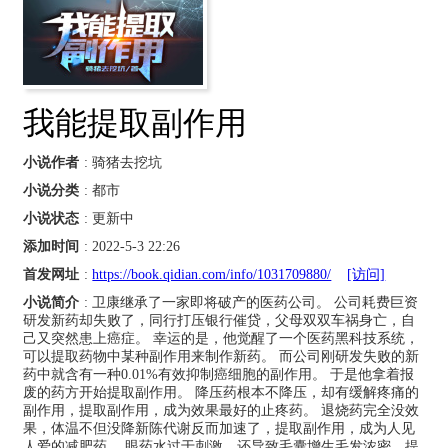
我能提取副作用
小说作者
: 骑猪去挖坑
小说分类
: 都市
小说状态
: 更新中
添加时间
: 2022-5-3 22:26
首发网址
:
https://book.qidian.com/info/1031709880/
[访问]
小说简介
: 卫康继承了一家即将破产的医药公司。 公司耗费巨资
研发新药却失败了，同行打压银行催贷，父母双双车祸身亡，自
己又突然患上癌症。 幸运的是，他觉醒了一个医药黑科技系统，
可以提取药物中某种副作用来制作新药。 而公司刚研发失败的新
药中就含有一种0.01%有效抑制癌细胞的副作用。 于是他拿着报
废的药方开始提取副作用。 降压药根本不降压，却有缓解疼痛的
副作用，提取副作用，成为效果最好的止疼药。 退烧药完全没效
果，体温不但没降新陈代谢反而加速了，提取副作用，成为人见
人爱的减肥药。 眼药水过于刺激，还导致毛囊增生毛发浓密，提