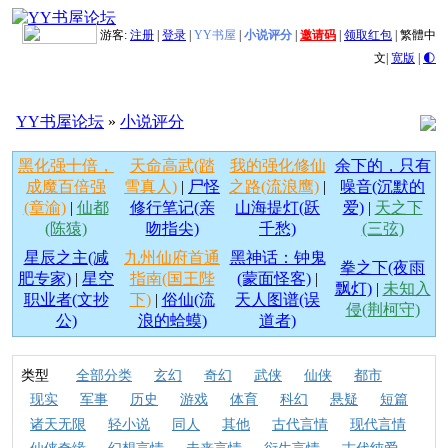
游客:
注册
|
登录
|
YY书屋
|
小说评分
|
邀请码
|
领取红包
|
繁體中
文
|
宽版
|
🌓
YY书屋论坛
»
小说评分
黑化强十倍，
天命高武(踏
我的强化修仙
余下的，只有
成魔百倍强
雪真人)
|
尸怪
之路(流浪鹰)
|
噪音(沉默的
(章渝)
|
仙都
修行笔记(亲
山海提灯(跃
爱)
|
天之下
(陈猿)
吻指尖)
千愁)
(三弦)
星辰之主(减
九州仙府首通
黑神话：钟鬼
拳之下(夜雨
肥专家)
|
星空
指南(国王陛
(蒙面怪客)
|
飘灯)
|
未知入
职业者(文抄
下)
|
俗仙(流
天人图谱(误
侵(荆柯守)
公)
浪的蛤蟆)
道者)
类型
全部分类
玄幻
奇幻
武侠
仙侠
都市
现实
军事
历史
游戏
体育
科幻
悬疑
短篇
诸天无限
轻小说
同人
其他
古代言情
现代言情