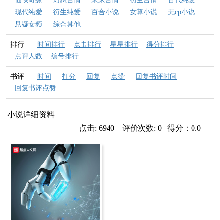
仙侠奇缘
幻想言情
未来言情
衍生言情
古代纯爱
现代纯爱
衍生纯爱
百合小说
女尊小说
无cp小说
悬疑女频
综合其他
排行
时间排行
点击排行
星星排行
得分排行
点评人数
编号排行
书评
时间
打分
回复
点赞
回复书评时间
回复书评点赞
小说详细资料
点击: 6940 评价次数: 0 得分：0.0