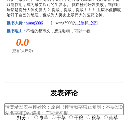
取副作用，成为最受欢迎的生发水。 抗血栓药研发失败，副作用
居然是提升人体免疫力？ 提取，提取，提取！！！ 卫康不但彻底
治好了自己的绝症，也成为人类史上最伟大的医药之神。
推书大佬
:
wang3906
[
wang3906的
书单
和
书评
]
推书理由
:
不错的都市文，想法独特，可以一看
0.0
(已有0人评分)
发表评论
打分：
毒草
干草
干粮
粮草
仙草