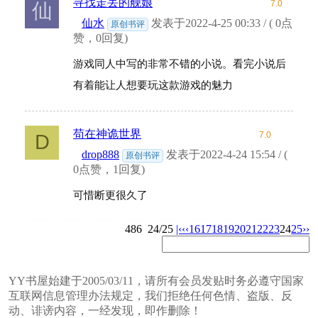
寻找走丢的舰娘
7.0
仙
仙水
发表于2022-4-25 00:33 / ( 0点
原创书评
赞，0回复)
游戏同人中写的非常不错的小说。看完小说后
有着能让人想要玩这款游戏的魅力
苟在神诡世界
7.0
D
drop888
发表于2022-4-24 15:54 / (
原创书评
0点赞，1回复)
可惜断更很久了
486
24/25
|‹
‹‹
16
17
18
19
20
21
22
23
24
25
››
YY书屋始建于2005/03/11，请所有会员发贴时务必遵守国家
互联网信息管理办法规定，我们拒绝任何色情、盗版、反
动、诽谤内容，一经发现，即作删除！