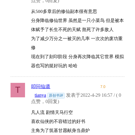
点赞，0回复)
从500多章后的修仙副本很有意思
分身降临修仙世界 虽然是一只小菜鸟 但是被本
体赋予了长生不死的天赋 熬死了许多敌人
为了减少万分之一被灭的几率 一次次的废功重
修
现在到了刻印阶段 分身再次降临其它世界 模拟
器也写的挺好玩的 哈哈
叩问仙道
7.0
T
tianya
发表于2022-4-29 16:57 / ( 0
原创书评
点赞，0回复)
凡人流 剧情天马行空
喜欢仙侠的不容错过的好书
主角为了筑基甘愿献身当鼎炉