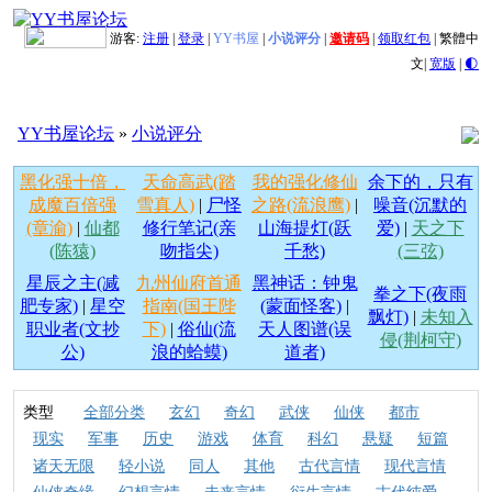
游客:
注册
|
登录
|
YY书屋
|
小说评分
|
邀请码
|
领取红包
|
繁體中
文
|
宽版
|
🌓
YY书屋论坛
»
小说评分
黑化强十倍，
天命高武(踏
我的强化修仙
余下的，只有
成魔百倍强
雪真人)
|
尸怪
之路(流浪鹰)
|
噪音(沉默的
(章渝)
|
仙都
修行笔记(亲
山海提灯(跃
爱)
|
天之下
(陈猿)
吻指尖)
千愁)
(三弦)
星辰之主(减
九州仙府首通
黑神话：钟鬼
拳之下(夜雨
肥专家)
|
星空
指南(国王陛
(蒙面怪客)
|
飘灯)
|
未知入
职业者(文抄
下)
|
俗仙(流
天人图谱(误
侵(荆柯守)
公)
浪的蛤蟆)
道者)
类型
全部分类
玄幻
奇幻
武侠
仙侠
都市
现实
军事
历史
游戏
体育
科幻
悬疑
短篇
诸天无限
轻小说
同人
其他
古代言情
现代言情