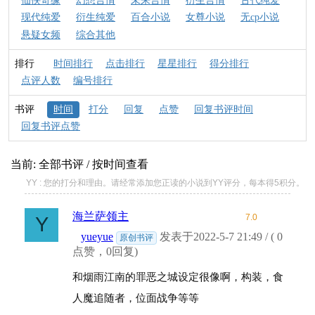
仙侠奇缘
幻想言情
未来言情
衍生言情
古代纯爱
现代纯爱
衍生纯爱
百合小说
女尊小说
无cp小说
悬疑女频
综合其他
排行
时间排行
点击排行
星星排行
得分排行
点评人数
编号排行
书评
时间
打分
回复
点赞
回复书评时间
回复书评点赞
当前: 全部书评 / 按时间查看
YY : 您的打分和理由。请经常添加您正读的小说到YY评分，每本得5积分。
海兰萨领主
7.0
Y
yueyue
发表于2022-5-7 21:49 / ( 0
原创书评
点赞，0回复)
和烟雨江南的罪恶之城设定很像啊，构装，食
人魔追随者，位面战争等等