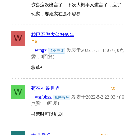
惊喜这次出宫了，下次大概率又进宫了，应了
现实，娶姐实在是不容易
我已不做大佬好多年
W
7.0
wingx
发表于2022-5-3 11:56 / ( 0点
原创书评
赞，0回复)
粮草+
苟在神诡世界
7.0
W
wsnbbzz
发表于2022-5-2 22:03 / ( 0
原创书评
点赞，0回复)
书荒时可以刷刷
天阿降临